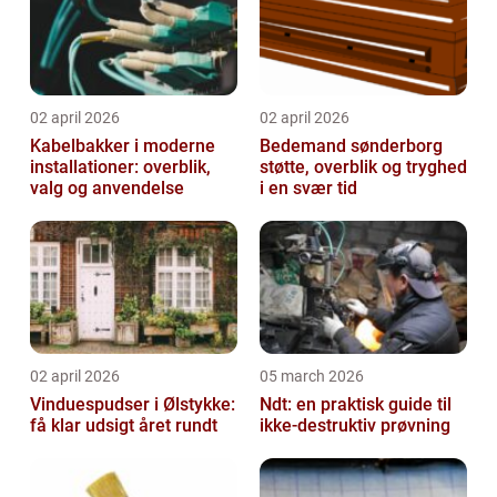
02 april 2026
02 april 2026
Kabelbakker i moderne
Bedemand sønderborg
installationer: overblik,
støtte, overblik og tryghed
valg og anvendelse
i en svær tid
02 april 2026
05 march 2026
Vinduespudser i Ølstykke:
Ndt: en praktisk guide til
få klar udsigt året rundt
ikke-destruktiv prøvning