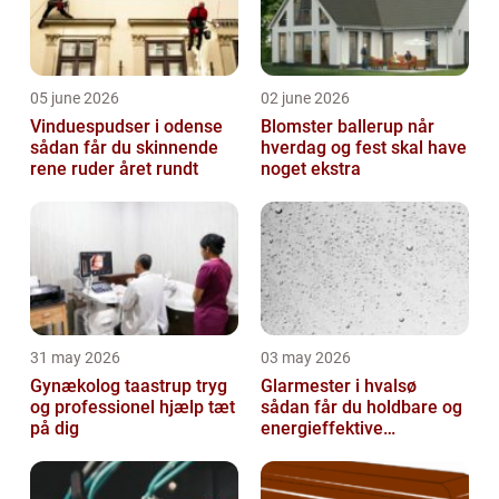
05 june 2026
02 june 2026
Vinduespudser i odense
Blomster ballerup når
sådan får du skinnende
hverdag og fest skal have
rene ruder året rundt
noget ekstra
31 may 2026
03 may 2026
Gynækolog taastrup tryg
Glarmester i hvalsø
og professionel hjælp tæt
sådan får du holdbare og
på dig
energieffektive
glasløsninger