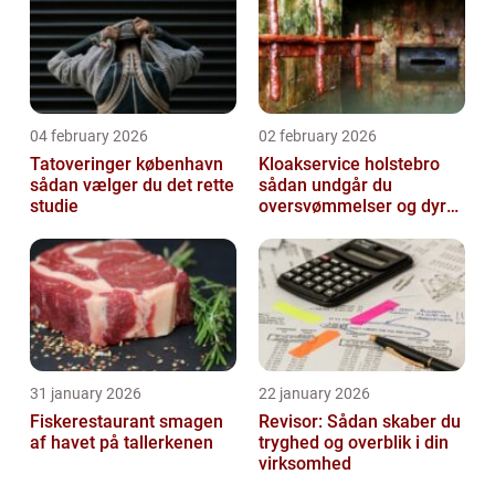
04 february 2026
02 february 2026
Tatoveringer københavn
Kloakservice holstebro
sådan vælger du det rette
sådan undgår du
studie
oversvømmelser og dyre
skader
31 january 2026
22 january 2026
Fiskerestaurant smagen
Revisor: Sådan skaber du
af havet på tallerkenen
tryghed og overblik i din
virksomhed