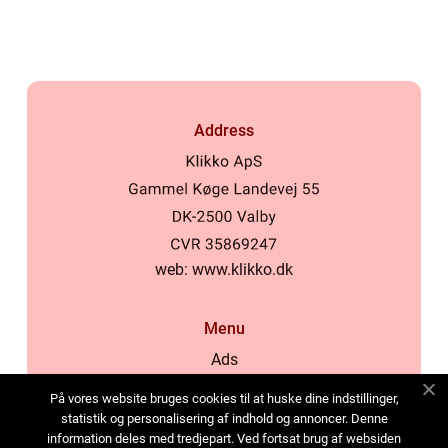
Address
web:
www.klikko.dk
Menu
Ads
About Us
På vores website bruges cookies til at huske dine indstillinger,
Cookies
statistik og personalisering af indhold og annoncer. Denne
information deles med tredjepart. Ved fortsat brug af websiden
Contact