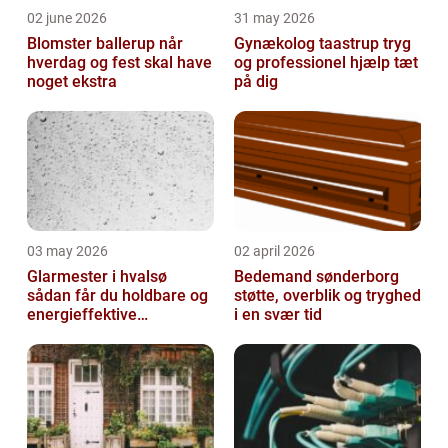
02 june 2026
31 may 2026
Blomster ballerup når
Gynækolog taastrup tryg
hverdag og fest skal have
og professionel hjælp tæt
noget ekstra
på dig
03 may 2026
02 april 2026
Glarmester i hvalsø
Bedemand sønderborg
sådan får du holdbare og
støtte, overblik og tryghed
energieffektive
i en svær tid
glasløsninger