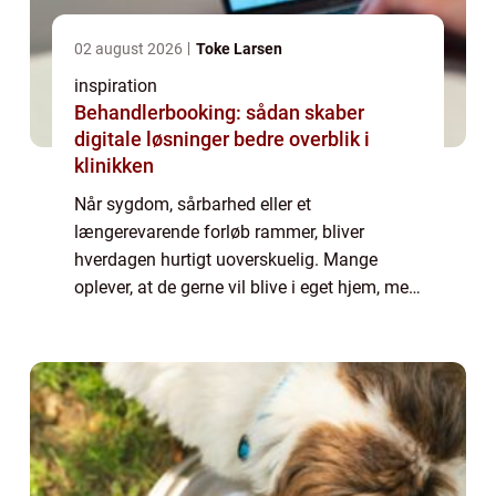
02 august 2026
Toke Larsen
inspiration
Behandlerbooking: sådan skaber
digitale løsninger bedre overblik i
klinikken
Når sygdom, sårbarhed eller et
længerevarende forløb rammer, bliver
hverdagen hurtigt uoverskuelig. Mange
oplever, at de gerne vil blive i eget hjem, men
samtidig har brug for mere støtte, end de
pårørende og det offentlige system kan give.
Her kan p...