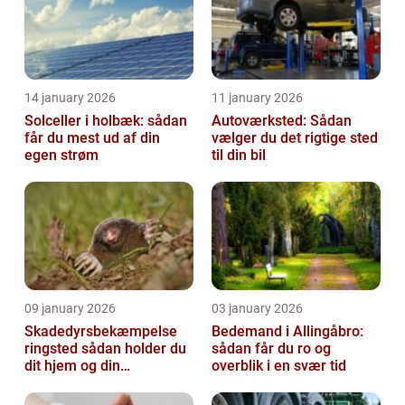
14 january 2026
11 january 2026
Solceller i holbæk: sådan
Autoværksted: Sådan
får du mest ud af din
vælger du det rigtige sted
egen strøm
til din bil
09 january 2026
03 january 2026
Skadedyrsbekæmpelse
Bedemand i Allingåbro:
ringsted sådan holder du
sådan får du ro og
dit hjem og din
overblik i en svær tid
virksomhed fri for ubudne
gæster