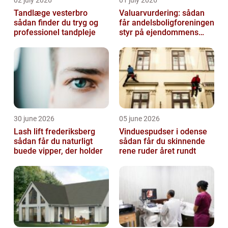
02 july 2026
01 july 2026
Tandlæge vesterbro
Valuarvurdering: sådan
sådan finder du tryg og
får andelsboligforeningen
professionel tandpleje
styr på ejendommens
værdi
30 june 2026
05 june 2026
Lash lift frederiksberg
Vinduespudser i odense
sådan får du naturligt
sådan får du skinnende
buede vipper, der holder
rene ruder året rundt