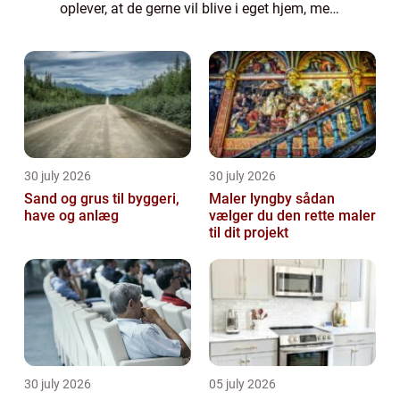
oplever, at de gerne vil blive i eget hjem, men
samtidig har brug for mere støtte, end de
pårørende og det offentlige system kan give.
Her kan p...
30 july 2026
30 july 2026
Sand og grus til byggeri,
Maler lyngby sådan
have og anlæg
vælger du den rette maler
til dit projekt
30 july 2026
05 july 2026