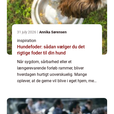
31 july 2026
Annika Sørensen
inspiration
Hundefoder: sådan vælger du det
rigtige foder til din hund
Når sygdom, sårbarhed eller et
længerevarende forløb rammer, bliver
hverdagen hurtigt uoverskuelig. Mange
oplever, at de gerne vil blive i eget hjem, men
samtidig har brug for mere støtte, end de
pårørende og det offentlige system kan give.
Her kan p...