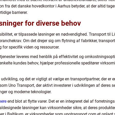
 fra det danske hovedkontor i Aarhus betyder, at der altid tages
tidige barrierer.
øsninger for diverse behov
eksibilitet, er tilpassede løsninger en nødvendighed. Transport til
anchekrav. Om det drejer sig om flytning af fabrikker, transport
g for specifik viden og ressourcer.
tjenester leveres med henblik på effektivitet og omkostningsopti
en enkelte kundes behov, hjælper professionelle speditører virk
dvikling, og det er vigtigt at vælge en transportpartner, der er
som Uno Transport, der aktivt investerer i udviklingen af deres s
inger og moderne teknologier.
mere
end blot at flytte varer. Det er en integreret del af forretni
ldesignede løsninger kan virksomheder sikre, at deres produkter l
ner i Baltikum, er virksomheder som unotransport.com et oplagt 