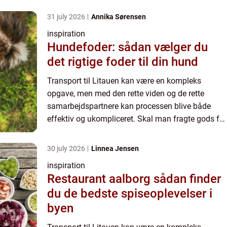
transpor...
31 july 2026
Annika Sørensen
inspiration
Hundefoder: sådan vælger du
det rigtige foder til din hund
Transport til Litauen kan være en kompleks
opgave, men med den rette viden og de rette
samarbejdspartnere kan processen blive både
effektiv og ukompliceret. Skal man fragte gods fra
Danmark til Litauen, er det vigtigt at finde en
transpor...
30 july 2026
Linnea Jensen
inspiration
Restaurant aalborg sådan finder
du de bedste spiseoplevelser i
byen