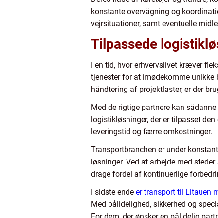
konstante overvågning og koordination
vejrsituationer, samt eventuelle midler
Tilpassede logistikl
I en tid, hvor erhvervslivet kræver fl
tjenester for at imødekomme unikke br
håndtering af projektlaster, er der bru
Med de rigtige partnere kan sådanne 
logistikløsninger, der er tilpasset d
leveringstid og færre omkostninger.
Transportbranchen er under konstant u
løsninger. Ved at arbejde med steder 
drage fordel af kontinuerlige forbedr
I sidste ende
er transport til Litauen 
Med pålidelighed, sikkerhed og specia
For dem, der ønsker en pålidelig part