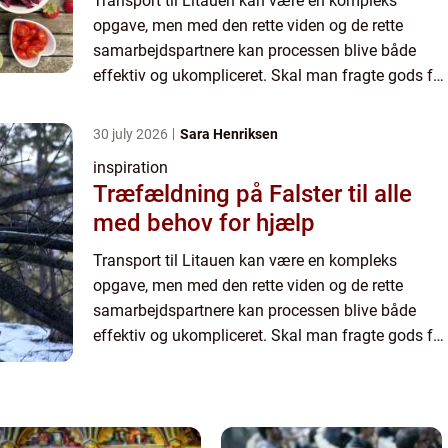
Transport til Litauen kan være en kompleks
opgave, men med den rette viden og de rette
samarbejdspartnere kan processen blive både
effektiv og ukompliceret. Skal man fragte gods fra
Danmark til Litauen, er det vigtigt at finde en
transpor...
30 july 2026
Sara Henriksen
inspiration
Træfældning på Falster til alle
med behov for hjælp
Transport til Litauen kan være en kompleks
opgave, men med den rette viden og de rette
samarbejdspartnere kan processen blive både
effektiv og ukompliceret. Skal man fragte gods fra
Danmark til Litauen, er det vigtigt at finde en
transpor...