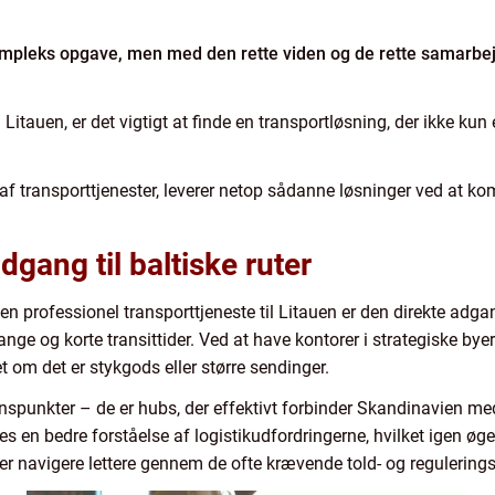
kompleks opgave, men med den rette viden og de rette samarbe
Litauen, er det vigtigt at finde en transportløsning, der ikke ku
af transporttjenester, leverer netop sådanne løsninger ved at k
dgang til baltiske ruter
n professionel transporttjeneste til Litauen er den direkte adgang 
ge og korte transittider. Ved at have kontorer i strategiske by
t om det er stykgods eller større sendinger.
onspunkter – de er hubs, der effektivt forbinder Skandinavien me
res en bedre forståelse af logistikudfordringerne, hvilket igen ø
 navigere lettere gennem de ofte krævende told- og regulerings