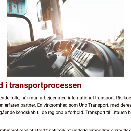
d i transportprocessen
ende rolle, når man arbejder med international transport. Risikoen
n erfaren partner. En virksomhed som Uno Transport, med deres o
ående kendskab til de regionale forhold. Transport til Litauen 
kombineret med et stærkt netværk af underleverandører, sikrer flek