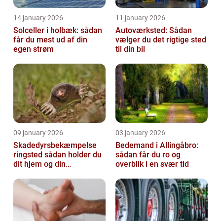
14 january 2026
11 january 2026
Solceller i holbæk: sådan
Autoværksted: Sådan
får du mest ud af din
vælger du det rigtige sted
egen strøm
til din bil
09 january 2026
03 january 2026
Skadedyrsbekæmpelse
Bedemand i Allingåbro:
ringsted sådan holder du
sådan får du ro og
dit hjem og din
overblik i en svær tid
virksomhed fri for ubudne
gæster