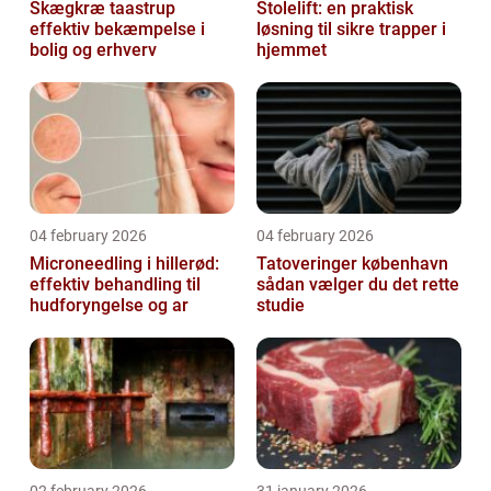
Skægkræ taastrup
Stolelift: en praktisk
effektiv bekæmpelse i
løsning til sikre trapper i
bolig og erhverv
hjemmet
04 february 2026
04 february 2026
Microneedling i hillerød:
Tatoveringer københavn
effektiv behandling til
sådan vælger du det rette
hudforyngelse og ar
studie
02 february 2026
31 january 2026