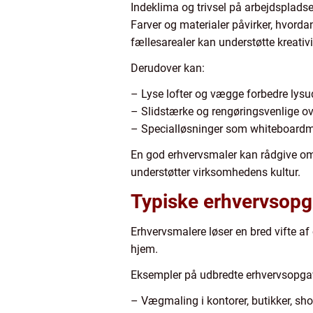
Indeklima og trivsel på arbejdsplads
Farver og materialer påvirker, hvord
fællesarealer kan understøtte kreativi
Derudover kan:
– Lyse lofter og vægge forbedre lysu
– Slidstærke og rengøringsvenlige ov
– Specialløsninger som whiteboardm
En god erhvervsmaler kan rådgive o
understøtter virksomhedens kultur.
Typiske erhvervsopga
Erhvervsmalere løser en bred vifte a
hjem.
Eksempler på udbredte erhvervsopga
– Vægmaling i kontorer, butikker, sh