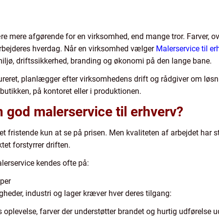
e mere afgørende for en virksomhed, end mange tror. Farver, ove
rbejderes hverdag. Når en virksomhed vælger
Malerservice til er
jø, driftssikkerhed, branding og økonomi på den lange bane.
reret, planlægger efter virksomhedens drift og rådgiver om løsni
butikken, på kontoret eller i produktionen.
god malerservice til erhverv?
 fristende kun at se på prisen. Men kvaliteten af arbejdet har st
t forstyrrer driften.
lerservice kendes ofte på:
yper
igheder, industri og lager kræver hver deres tilgang:
s oplevelse, farver der understøtter brandet og hurtig udførelse 