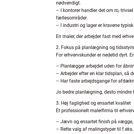
nødvendigt.
– I kontorer handler det om ro, triv
fællesområder.
– I industri og lager er kravene typisk
En maler, der arbejder fast med erhve
2. Fokus på planlægning og tidsstyri
For erhvervskunder er nedetid dyrt. E
– Planlægger arbejdet uden for åbnings
– Arbejder efter en klar tidsplan, så 
– Har faste arbejdsgange for afdæk
Jo bedre planlægning, desto mindre 
3. Høj faglighed og ensartet kvalitet
Et professionelt malerfirma til erhver
– Jævn og ensartet finish på vægge, 
– Rette valg af malingstyper til f.eks.