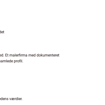
det
ed. Et malerfirma med dokumenteret
amlede profil.
edens værdier.