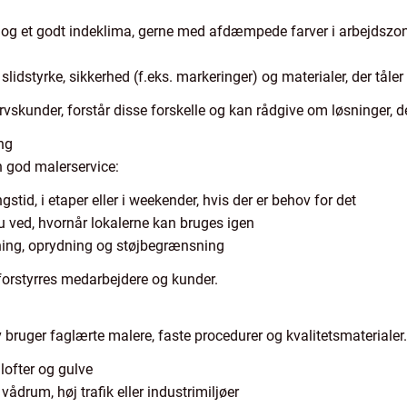
sel og et godt indeklima, gerne med afdæmpede farver i arbejdszo
 slidstyrke, sikkerhed (f.eks. markeringer) og materialer, der tåle
rvskunder, forstår disse forskelle og kan rådgive om løsninger, de
ng
n god malerservice:
tid, i etaper eller i weekender, hvis der er behov for det
du ved, hvornår lokalerne kan bruges igen
ning, oprydning og støjbegrænsning
forstyrres medarbejdere og kunder.
v bruger faglærte malere, faste procedurer og kvalitetsmaterialer.
lofter og gulve
 vådrum, høj trafik eller industrimiljøer