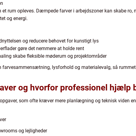
en
an et rum opleves. Dæmpede farver i arbejdszoner kan skabe ro,
tet og energi.
dnyttelsen og reducere behovet for kunstigt lys
erflader gøre det nemmere at holde rent
aling skabe fleksible møderum og projektområder
m farvesammensætning, lysforhold og materialevalg, så rummet
ver og hvorfor professionel hjælp b
f opgaver, som ofte kræver mere planlægning og teknisk viden end
ver
owrooms og lejligheder