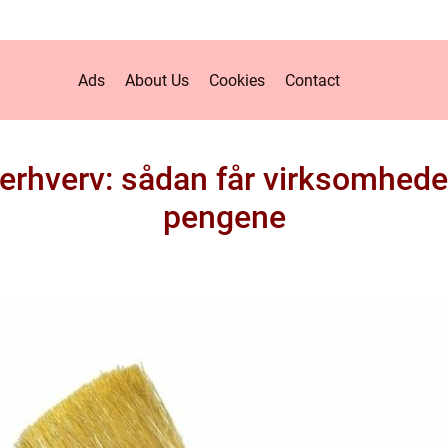
Ads
About Us
Cookies
Contact
l erhverv: sådan får virksomhede
pengene