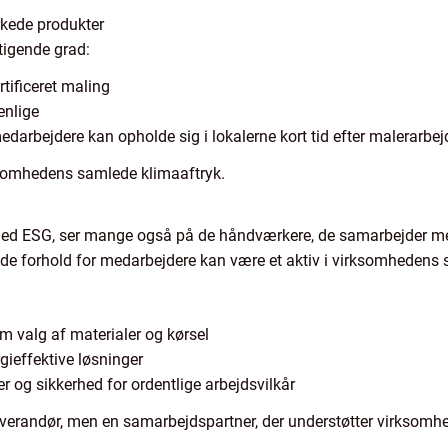
kede produkter
tigende grad:
tificeret maling
enlige
darbejdere kan opholde sig i lokalerne kort tid efter malerarbej
ksomhedens samlede klimaaftryk.
 med ESG, ser mange også på de håndværkere, de samarbejder m
ede forhold for medarbejdere kan være et aktiv i virksomhedens s
 valg af materialer og kørsel
gieffektive løsninger
 og sikkerhed for ordentlige arbejdsvilkår
 leverandør, men en samarbejdspartner, der understøtter virksomh