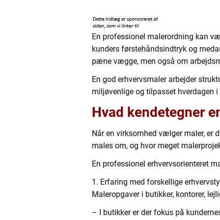
En professionel malerordning kan vær
kunders førstehåndsindtryk og meda
pæne vægge, men også om arbejdsmil
En god erhvervsmaler arbejder struktu
miljøvenlige og tilpasset hverdagen i 
Hvad kendetegner en 
Når en virksomhed vælger maler, er det
males om, og hvor meget malerprojekte
En professionel erhvervsorienteret ma
1. Erfaring med forskellige erhvervst
Maleropgaver i butikker, kontorer, lejl
– I butikker er der fokus på kunderne