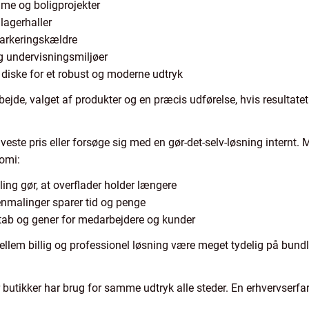
e og boligprojekter
lagerhaller
parkeringskældre
 undervisningsmiljøer
diske for et robust og moderne udtryk
arbejde, valget af produkter og en præcis udførelse, hvis resultate
aveste pris eller forsøge sig med en gør-det-selv-løsning internt. 
omi:
ing gør, at overflader holder længere
enmalinger sparer tid og penge
tab og gener for medarbejdere og kunder
llem billig og professionel løsning være meget tydelig på bundl
 butikker har brug for samme udtryk alle steder. En erhvervserfa