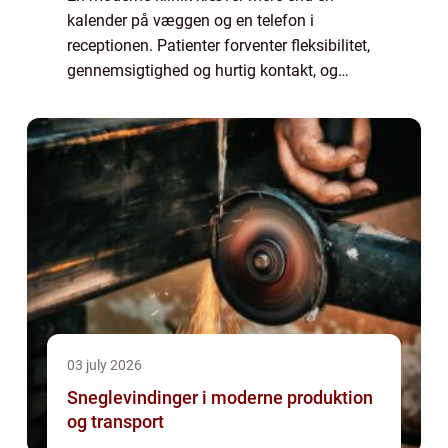
kalender på væggen og en telefon i
receptionen. Patienter forventer fleksibilitet,
gennemsigtighed og hurtig kontakt, og
behandlere har brug for ro og struktur i en
travl hverdag. Her spiller behandlerbooking
en c...
03 july 2026
Sneglevindinger i moderne produktion
og transport