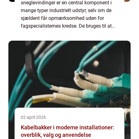
sneglevindinger er en central komponent i
mange typer industrielt udstyr, selv om de
sjældent får opmærksomhed uden for
fagspecialisternes kredse. De bruges til at
flytte, dosere eller presse materiale på en
kontrolleret måde, og de indgår i alt fra ...
02 april 2026
Kabelbakker i moderne installationer:
overblik, valg og anvendelse