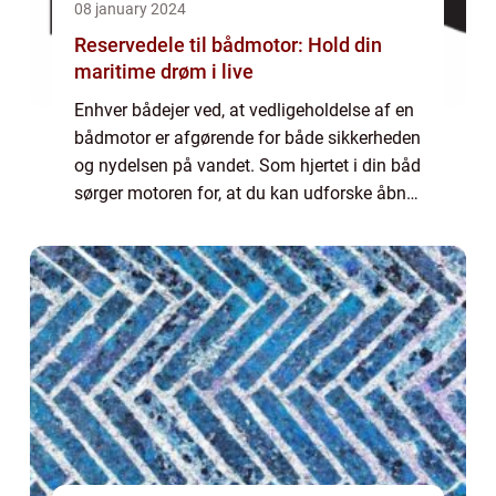
08 january 2024
Reservedele til bådmotor: Hold din
maritime drøm i live
Enhver bådejer ved, at vedligeholdelse af en
bådmotor er afgørende for både sikkerheden
og nydelsen på vandet. Som hjertet i din båd
sørger motoren for, at du kan udforske åbne
vande, øer og ha...