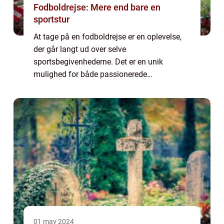
Fodboldrejse: Mere end bare en
sportstur
At tage på en fodboldrejse er en oplevelse,
der går langt ud over selve
sportsbegivenhederne. Det er en unik
mulighed for både passionerede
fodboldfans og almindelige rejselystne at
kombinere en dyb kærlighed til spillet med
e...
01 may 2024