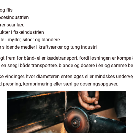
og flis
ocesindustrien
i renseanlæg
kter i fiskeindustrien
 i møller, siloer og blandere
 slidende medier i kraftværker og tung industri
t frem for bånd- eller kædetransport, fordi løsningen er kompak
n en snegl både transportere, blande og dosere i én og samme b
 vindinger, hvor diameteren enten øges eller mindskes undervej
d presning, komprimering eller særlige doseringsopgaver.