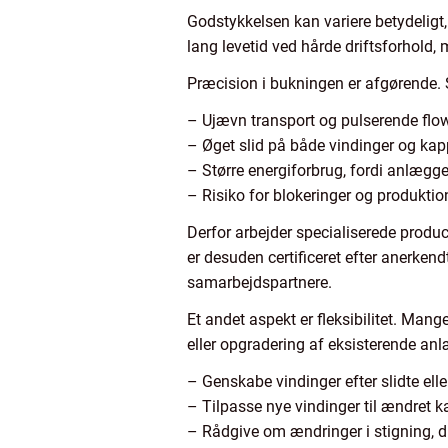
Godstykkelsen kan variere betydeligt,
lang levetid ved hårde driftsforhold,
Præcision i bukningen er afgørende.
– Ujævn transport og pulserende flo
– Øget slid på både vindinger og ka
– Større energiforbrug, fordi anlæg
– Risiko for blokeringer og produkti
Derfor arbejder specialiserede produc
er desuden certificeret efter anerken
samarbejdspartnere.
Et andet aspekt er fleksibilitet. Man
eller opgradering af eksisterende anlæ
– Genskabe vindinger efter slidte ell
– Tilpasse nye vindinger til ændret ka
– Rådgive om ændringer i stigning, dia