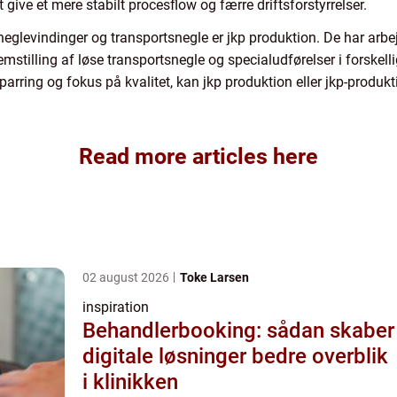
 give et mere stabilt procesflow og færre driftsforstyrrelser.
neglevindinger og transportsnegle er jkp produktion. De har ar
emstilling af løse transportsnegle og specialudførelser i forskelli
sparring og fokus på kvalitet, kan jkp produktion eller jkp-produ
Read more articles here
02 august 2026
Toke Larsen
inspiration
Behandlerbooking: sådan skaber
digitale løsninger bedre overblik
i klinikken