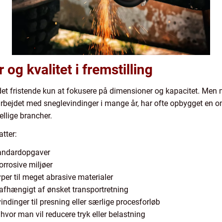
 og kvalitet i fremstilling
det fristende kun at fokusere på dimensioner og kapacitet. Men m
 arbejdet med sneglevindinger i mange år, har ofte opbygget en o
ellige brancher.
tter:
standardopgaver
korrosive miljøer
yper til meget abrasive materialer
 afhængigt af ønsket transportretning
dinger til presning eller særlige procesforløb
hvor man vil reducere tryk eller belastning