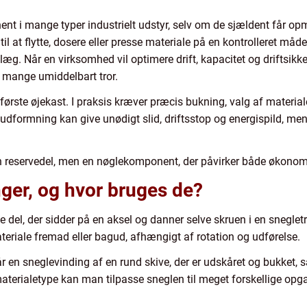
ent i mange typer industrielt udstyr, selv om de sjældent får 
l at flytte, dosere eller presse materiale på en kontrolleret måde,
g. Når en virksomhed vil optimere drift, kapacitet og driftsikker
d mange umiddelbart tror.
første øjekast. I praksis kræver præcis bukning, valg af materi
l i udformning kan give unødigt slid, driftsstop og energispild,
en reservedel, men en nøglekomponent, der påvirker både økonomi
ger, og hvor bruges de?
 del, der sidder på en aksel og danner selve skruen i en snegletr
teriale fremad eller bagud, afhængigt af rotation og udførelse.
en sneglevinding af en rund skive, der er udskåret og bukket, så
aterialetype kan man tilpasse sneglen til meget forskellige opga