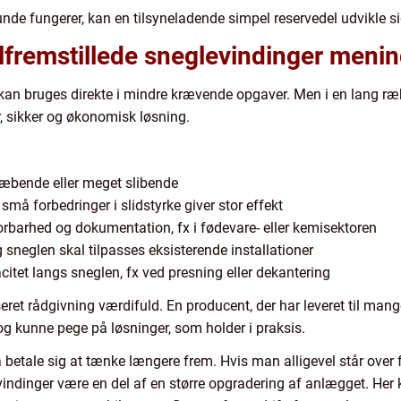
e fungerer, kan en tilsyneladende simpel reservedel udvikle sig 
lfremstillede sneglevindinger meni
n bruges direkte i mindre krævende opgaver. Men i en lang rækk
, sikker og økonomisk løsning.
klæbende eller meget slibende
små forbedringer i slidstyrke giver stor effekt
sporbarhed og dokumentation, fx i fødevare- eller kemisektoren
sneglen skal tilpasses eksisterende installationer
itet langs sneglen, fx ved presning eller dekantering
seret rådgivning værdifuld. En producent, der har leveret til ma
og kunne pege på løsninger, som holder i praksis.
betale sig at tænke længere frem. Hvis man alligevel står over f
vindinger være en del af en større opgradering af anlægget. Her 