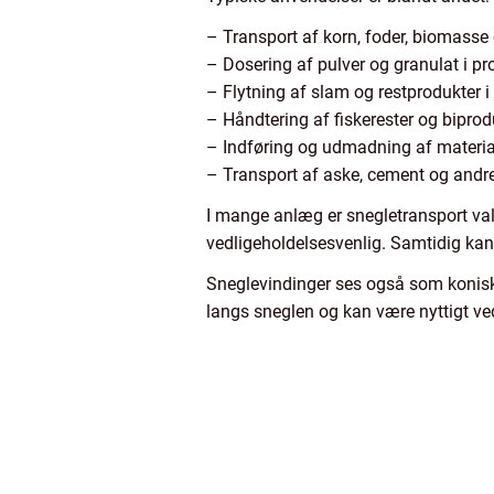
– Transport af korn, foder, biomasse 
– Dosering af pulver og granulat i pr
– Flytning af slam og restprodukter 
– Håndtering af fiskerester og biprodu
– Indføring og udmadning af materiale
– Transport af aske, cement og andre
I mange anlæg er snegletransport valg
vedligeholdelsesvenlig. Samtidig ka
Sneglevindinger ses også som koniske
langs sneglen og kan være nyttigt ve