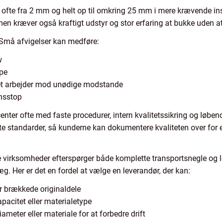
 ofte fra 2 mm og helt op til omkring 25 mm i mere krævende inst
 men kræver også kraftigt udstyr og stor erfaring at bukke uden 
 Små afvigelser kan medføre:
w
ppe
get arbejder mod unødige modstande
onsstop
enter ofte med faste procedurer, intern kvalitetssikring og løben
dte standarder, så kunderne kan dokumentere kvaliteten over for
ge virksomheder efterspørger både komplette transportsnegle og l
g. Her er det en fordel at vælge en leverandør, der kan:
er brækkede originaldele
pacitet eller materialetype
meter eller materiale for at forbedre drift