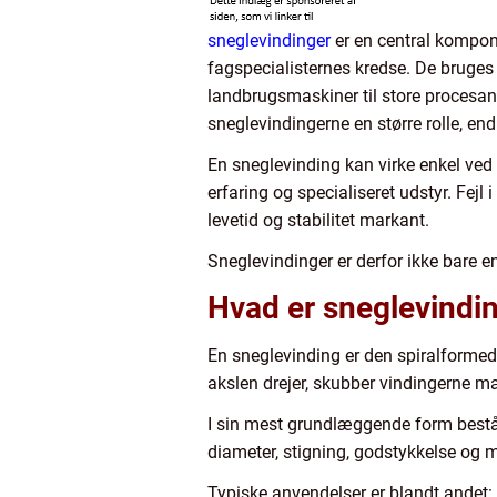
sneglevindinger
er en central kompon
fagspecialisternes kredse. De bruges ti
landbrugsmaskiner til store procesanlæ
sneglevindingerne en større rolle, en
En sneglevinding kan virke enkel ved 
erfaring og specialiseret udstyr. Fej
levetid og stabilitet markant.
Sneglevindinger er derfor ikke bare 
Hvad er sneglevindin
En sneglevinding er den spiralformede
akslen drejer, skubber vindingerne ma
I sin mest grundlæggende form består 
diameter, stigning, godstykkelse og m
Typiske anvendelser er blandt andet: