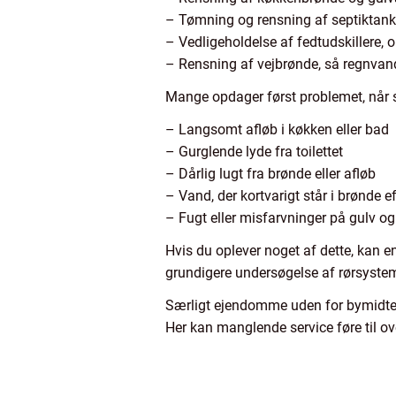
– Tømning og rensning af septiktan
– Vedligeholdelse af fedtudskillere, 
– Rensning af vejbrønde, så regnvan
Mange opdager først problemet, når sk
– Langsomt afløb i køkken eller bad
– Gurglende lyde fra toilettet
– Dårlig lugt fra brønde eller afløb
– Vand, der kortvarigt står i brønde e
– Fugt eller misfarvninger på gulv o
Hvis du oplever noget af dette, kan en
grundigere undersøgelse af rørsyste
Særligt ejendomme uden for bymidten 
Her kan manglende service føre til ove