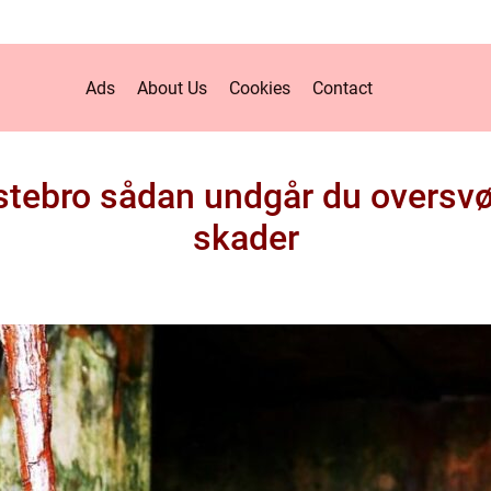
Ads
About Us
Cookies
Contact
lstebro sådan undgår du oversv
skader