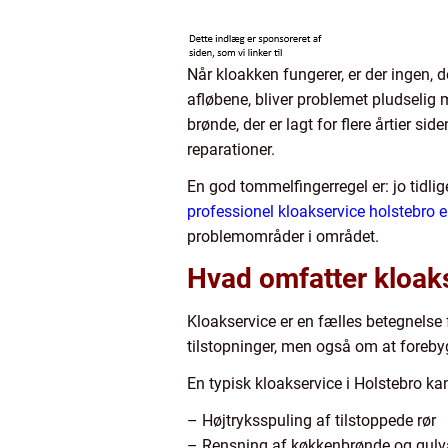
Når kloakken fungerer, er der ingen, d
afløbene, bliver problemet pludselig
brønde, der er lagt for flere årtier s
reparationer.
En god tommelfingerregel er: jo tidlige
professionel kloakservice holstebro 
problemområder i området.
Hvad omfatter kloaks
Kloakservice er en fælles betegnelse 
tilstopninger, men også om at foreby
En typisk kloakservice i Holstebro ka
– Højtryksspuling af tilstoppede rør
– Rensning af køkkenbrønde og gulv