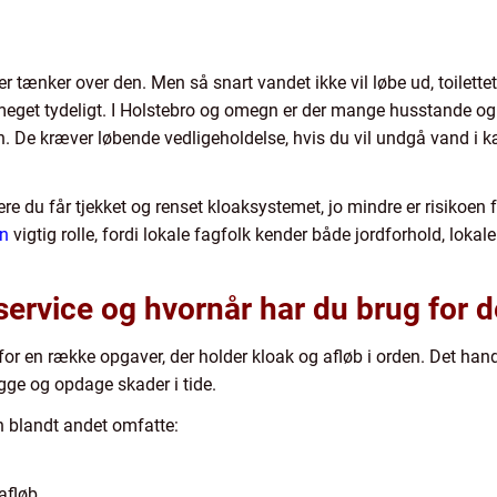
er tænker over den. Men så snart vandet ikke vil løbe ud, toilettet
 meget tydeligt. I Holstebro og omegn er der mange husstande og
iden. De kræver løbende vedligeholdelse, hvis du vil undgå vand i k
re du får tjekket og renset kloaksystemet, jo mindre er risikoen f
en
vigtig rolle, fordi lokale fagfolk kender både jordforhold, loka
ervice og hvornår har du brug for d
for en række opgaver, der holder kloak og afløb i orden. Det hand
gge og opdage skader i tide.
n blandt andet omfatte:
afløb