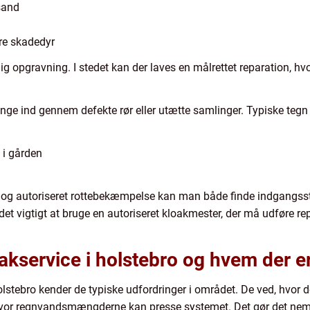
 sand
dre skadedyr
 opgravning. I stedet kan der laves en målrettet reparation, hvor
trænge ind gennem defekte rør eller utætte samlinger. Typiske teg
 i gården
og autoriseret rottebekæmpelse kan man både finde indgangssted
det vigtigt at bruge en autoriseret kloakmester, der må udføre re
oakservice i holstebro og hvem der e
lstebro kender de typiske udfordringer i området. De ved, hvor 
 hvor regnvandsmængderne kan presse systemet. Det gør det ne