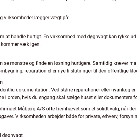
 og virksomheder lægger vægt på:
 om at handle hurtigt. En virksomhed med døgnvagt kan rykke ud 
t kommer væk igen.
 kan se mønstre og finde en løsning hurtigere. Samtidig kræver m
mbygning, reparation eller nye tilslutninger til den offentlige klo
on
ntlig dokumentation. Ved større reparationer eller nyanlæg er det
ne i orden, hvis du engang skal sælge huset eller dokumentere fo
rfirmaet Måbjerg A/S ofte fremhævet som et solidt valg, når der e
opgaver. Virksomheden arbejder både for private, erhverv, forsy
d døgnvagt