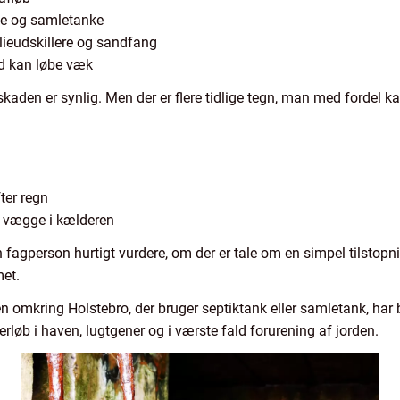
ke og samletanke
olieudskillere og sandfang
d kan løbe væk
aden er synlig. Men der er flere tidlige tegn, man med fordel ka
fter regn
g vægge i kælderen
 fagperson hurtigt vurdere, om der er tale om en simpel tilstopni
met.
omkring Holstebro, der bruger septiktank eller samletank, har 
rløb i haven, lugtgener og i værste fald forurening af jorden.