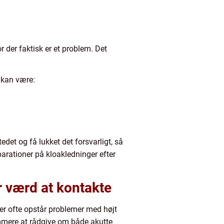
 der faktisk er et problem. Det
n kan være:
et og få lukket det forsvarligt, så
parationer på kloakledninger efter
r værd at kontakte
der ofte opstår problemer med højt
mmere at rådgive om både akutte