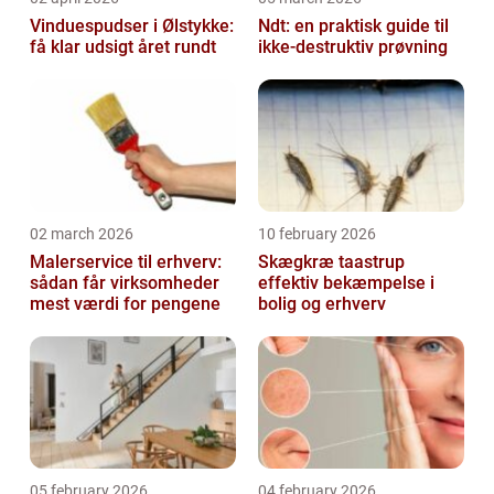
Vinduespudser i Ølstykke:
Ndt: en praktisk guide til
få klar udsigt året rundt
ikke-destruktiv prøvning
02 march 2026
10 february 2026
Malerservice til erhverv:
Skægkræ taastrup
sådan får virksomheder
effektiv bekæmpelse i
mest værdi for pengene
bolig og erhverv
05 february 2026
04 february 2026