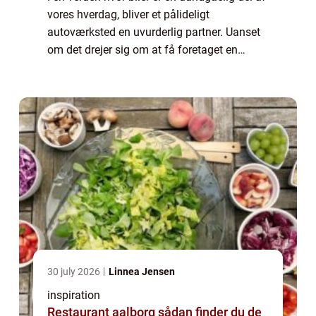
vores hverdag, bliver et pålideligt
autoværksted en uvurderlig partner. Uanset
om det drejer sig om at få foretaget en
simpel fejlkodelæsning eller en omfattende
autoopretni...
30 july 2026
Linnea Jensen
inspiration
Restaurant aalborg sådan finder du de