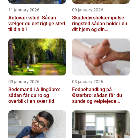
11 january 2026
09 january 2026
Autoværksted: Sådan
Skadedyrsbekæmpelse
vælger du det rigtige sted
ringsted sådan holder du
til din bil
dit hjem og din
virksomhed fri for ubudne
gæster
03 january 2026
03 january 2026
Bedemand i Allingåbro:
Fodbehandling på
sådan får du ro og
Østerbro: sådan får du
overblik i en svær tid
sunde og velplejede
fødder