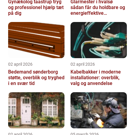
Gynækolog taastrup tryg
Glarmester i hvalsø
og professionel hjælp tæt
sådan får du holdbare og
på dig
energieffektive
glasløsninger
02 april 2026
02 april 2026
Bedemand sønderborg
Kabelbakker i moderne
støtte, overblik og tryghed
installationer: overblik,
i en svær tid
valg og anvendelse
02 april 2026
05 march 2026