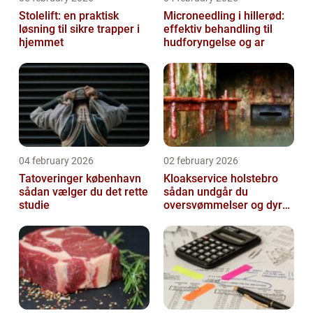
Stolelift: en praktisk
Microneedling i hillerød:
løsning til sikre trapper i
effektiv behandling til
hjemmet
hudforyngelse og ar
04 february 2026
02 february 2026
Tatoveringer københavn
Kloakservice holstebro
sådan vælger du det rette
sådan undgår du
studie
oversvømmelser og dyre
skader