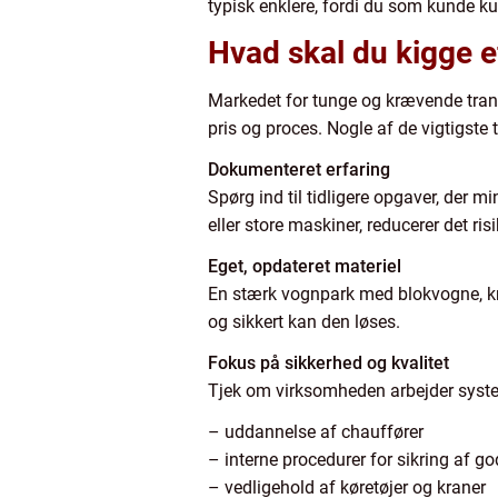
typisk enklere, fordi du som kunde k
Hvad skal du kigge ef
Markedet for tunge og krævende transp
pris og proces. Nogle af de vigtigste t
Dokumenteret erfaring
Spørg ind til tidligere opgaver, der 
eller store maskiner, reducerer det ri
Eget, opdateret materiel
En stærk vognpark med blokvogne, kranb
og sikkert kan den løses.
Fokus på sikkerhed og kvalitet
Tjek om virksomheden arbejder syst
– uddannelse af chauffører
– interne procedurer for sikring af g
– vedligehold af køretøjer og kraner