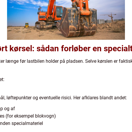
rt kørsel: sådan forløber en special
ter længe før lastbilen holder på pladsen. Selve kørslen er fakti
et:
, løftepunkter og eventuelle risici. Her afklares blandt andet:
op og af
æves (for eksempel blokvogn)
 anden specialmateriel