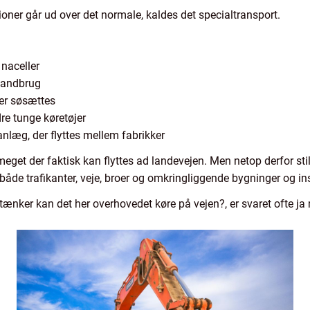
ioner går ud over det normale, kaldes det specialtransport.
 naceller
 landbrug
ler søsættes
re tunge køretøjer
ianlæg, der flyttes mellem fabrikker
eget der faktisk kan flyttes ad landevejen. Men netop derfor sti
 både trafikanter, veje, broer og omkringliggende bygninger og ins
tænker kan det her overhovedet køre på vejen?, er svaret ofte 