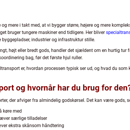
og mere i takt med, at vi bygger større, højere og mere komplekst
et bruger tungere maskiner end tidligere. Her bliver
specialtran
byggepladser, industrier og infrastruktur stille.
gt, højt eller bredt gods, handler det sjældent om en hurtig tur fr
ordinering bag, før det første hjul ruller.
ialtransport er, hvordan processen typisk ser ud, og hvad du s
port og hvornår har du brug for den
ter, der afviger fra almindelig godskørsel. Det kan være gods, 
må køre med
kræver særlige tilladelser
ræver ekstra skånsom håndtering