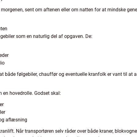
om morgenen, sent om aftenen eller om natten for at mindske gener
uten
lgebiler som en naturlig del af opgaven. De:
eder
dio
at både følgebiler, chauffør og eventuelle kranfolk er vant til a
n en hovedrolle. Godset skal:
er
ler
og aflæsning
kranlift. Når transportøren selv råder over både kraner, blokvogne 