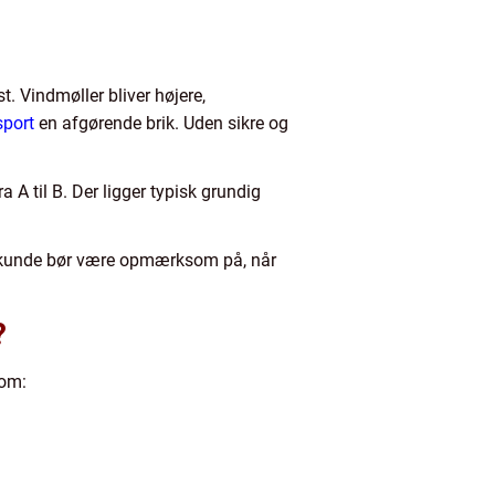
. Vindmøller bliver højere,
sport
en afgørende brik. Uden sikre og
a A til B. Der ligger typisk grundig
om kunde bør være opmærksom på, når
?
som: