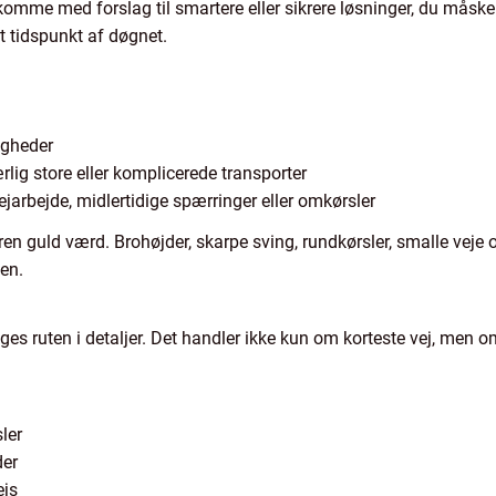
omme med forslag til smartere eller sikrere løsninger, du måske 
et tidspunkt af døgnet.
igheder
rlig store eller komplicerede transporter
rbejde, midlertidige spærringer eller omkørsler
uren guld værd. Brohøjder, skarpe sving, rundkørsler, smalle veje 
ten.
ges ruten i detaljer. Det handler ikke kun om korteste vej, men o
ler
der
ejs