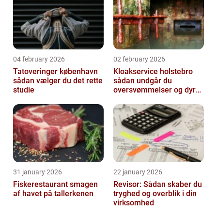
04 february 2026
02 february 2026
Tatoveringer københavn
Kloakservice holstebro
sådan vælger du det rette
sådan undgår du
studie
oversvømmelser og dyre
skader
31 january 2026
22 january 2026
Fiskerestaurant smagen
Revisor: Sådan skaber du
af havet på tallerkenen
tryghed og overblik i din
virksomhed