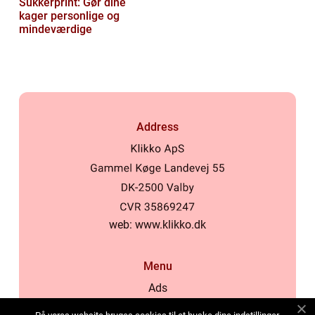
Sukkerprint: Gør dine
kager personlige og
mindeværdige
Address
web:
www.klikko.dk
Menu
Ads
About Us