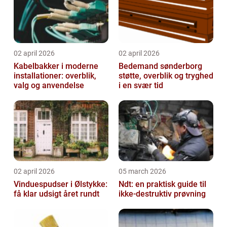
02 april 2026
02 april 2026
Kabelbakker i moderne
Bedemand sønderborg
installationer: overblik,
støtte, overblik og tryghed
valg og anvendelse
i en svær tid
02 april 2026
05 march 2026
Vinduespudser i Ølstykke:
Ndt: en praktisk guide til
få klar udsigt året rundt
ikke-destruktiv prøvning