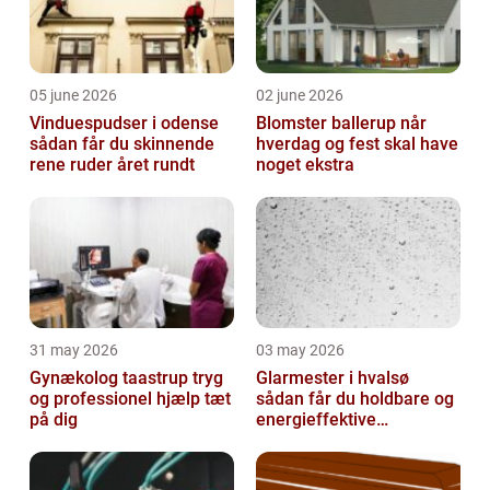
05 june 2026
02 june 2026
Vinduespudser i odense
Blomster ballerup når
sådan får du skinnende
hverdag og fest skal have
rene ruder året rundt
noget ekstra
31 may 2026
03 may 2026
Gynækolog taastrup tryg
Glarmester i hvalsø
og professionel hjælp tæt
sådan får du holdbare og
på dig
energieffektive
glasløsninger