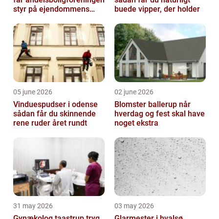
styr på ejendommens
buede vipper, der holder
værdi
05 june 2026
02 june 2026
Vinduespudser i odense
Blomster ballerup når
sådan får du skinnende
hverdag og fest skal have
rene ruder året rundt
noget ekstra
31 may 2026
03 may 2026
Gynækolog taastrup tryg
Glarmester i hvalsø