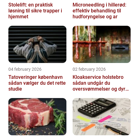
Stolelift: en praktisk
Microneedling i hillerød:
løsning til sikre trapper i
effektiv behandling til
hjemmet
hudforyngelse og ar
04 february 2026
02 february 2026
Tatoveringer københavn
Kloakservice holstebro
sådan vælger du det rette
sådan undgår du
studie
oversvømmelser og dyre
skader