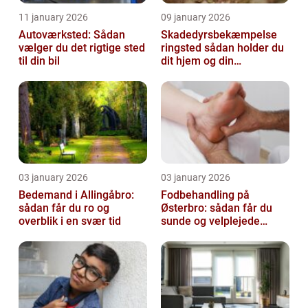
11 january 2026
09 january 2026
Autoværksted: Sådan
Skadedyrsbekæmpelse
vælger du det rigtige sted
ringsted sådan holder du
til din bil
dit hjem og din
virksomhed fri for ubudne
gæster
03 january 2026
03 january 2026
Bedemand i Allingåbro:
Fodbehandling på
sådan får du ro og
Østerbro: sådan får du
overblik i en svær tid
sunde og velplejede
fødder