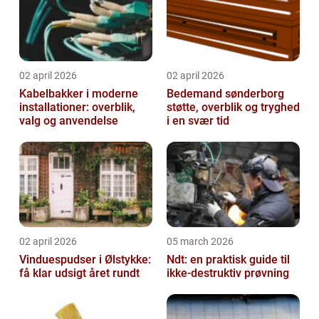
02 april 2026
02 april 2026
Kabelbakker i moderne
Bedemand sønderborg
installationer: overblik,
støtte, overblik og tryghed
valg og anvendelse
i en svær tid
02 april 2026
05 march 2026
Vinduespudser i Ølstykke:
Ndt: en praktisk guide til
få klar udsigt året rundt
ikke-destruktiv prøvning