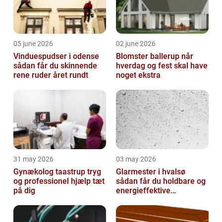
05 june 2026
02 june 2026
Vinduespudser i odense
Blomster ballerup når
sådan får du skinnende
hverdag og fest skal have
rene ruder året rundt
noget ekstra
31 may 2026
03 may 2026
Gynækolog taastrup tryg
Glarmester i hvalsø
og professionel hjælp tæt
sådan får du holdbare og
på dig
energieffektive
glasløsninger