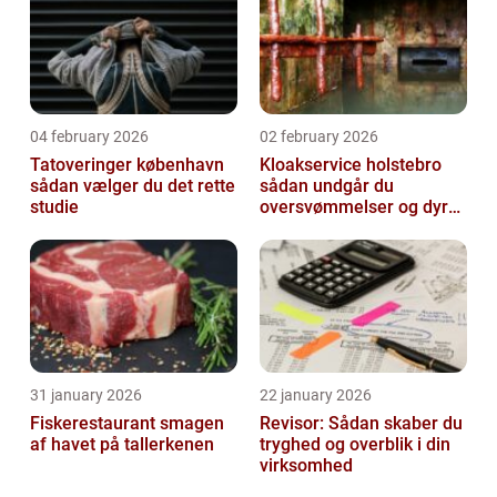
04 february 2026
02 february 2026
Tatoveringer københavn
Kloakservice holstebro
sådan vælger du det rette
sådan undgår du
studie
oversvømmelser og dyre
skader
31 january 2026
22 january 2026
Fiskerestaurant smagen
Revisor: Sådan skaber du
af havet på tallerkenen
tryghed og overblik i din
virksomhed