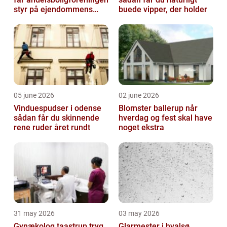
styr på ejendommens
buede vipper, der holder
værdi
05 june 2026
02 june 2026
Vinduespudser i odense
Blomster ballerup når
sådan får du skinnende
hverdag og fest skal have
rene ruder året rundt
noget ekstra
31 may 2026
03 may 2026
Gynækolog taastrup tryg
Glarmester i hvalsø