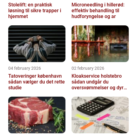
Stolelift: en praktisk
Microneedling i hillerød:
løsning til sikre trapper i
effektiv behandling til
hjemmet
hudforyngelse og ar
04 february 2026
02 february 2026
Tatoveringer københavn
Kloakservice holstebro
sådan vælger du det rette
sådan undgår du
studie
oversvømmelser og dyre
skader