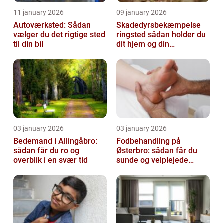
11 january 2026
09 january 2026
Autoværksted: Sådan
Skadedyrsbekæmpelse
vælger du det rigtige sted
ringsted sådan holder du
til din bil
dit hjem og din
virksomhed fri for ubudne
gæster
03 january 2026
03 january 2026
Bedemand i Allingåbro:
Fodbehandling på
sådan får du ro og
Østerbro: sådan får du
overblik i en svær tid
sunde og velplejede
fødder