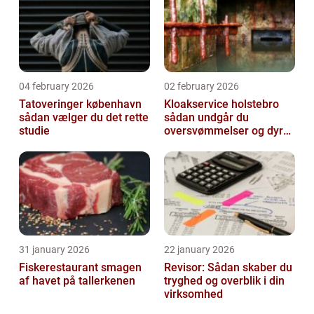
04 february 2026
02 february 2026
Tatoveringer københavn
Kloakservice holstebro
sådan vælger du det rette
sådan undgår du
studie
oversvømmelser og dyre
skader
31 january 2026
22 january 2026
Fiskerestaurant smagen
Revisor: Sådan skaber du
af havet på tallerkenen
tryghed og overblik i din
virksomhed