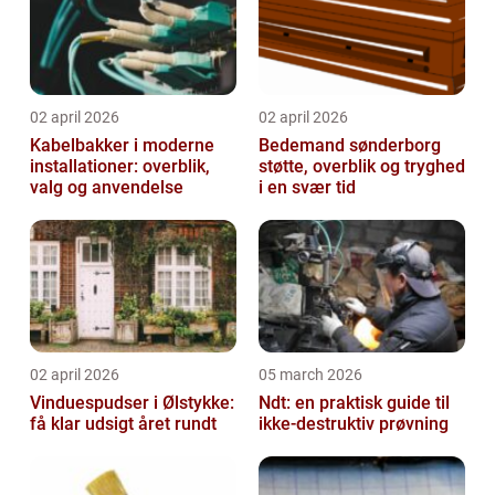
02 april 2026
02 april 2026
Kabelbakker i moderne
Bedemand sønderborg
installationer: overblik,
støtte, overblik og tryghed
valg og anvendelse
i en svær tid
02 april 2026
05 march 2026
Vinduespudser i Ølstykke:
Ndt: en praktisk guide til
få klar udsigt året rundt
ikke-destruktiv prøvning