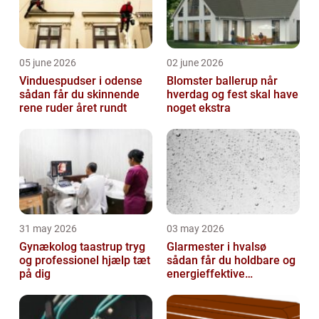
05 june 2026
02 june 2026
Vinduespudser i odense
Blomster ballerup når
sådan får du skinnende
hverdag og fest skal have
rene ruder året rundt
noget ekstra
31 may 2026
03 may 2026
Gynækolog taastrup tryg
Glarmester i hvalsø
og professionel hjælp tæt
sådan får du holdbare og
på dig
energieffektive
glasløsninger