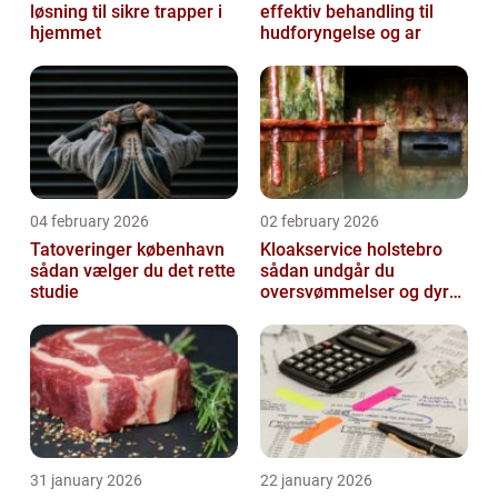
løsning til sikre trapper i
effektiv behandling til
hjemmet
hudforyngelse og ar
04 february 2026
02 february 2026
Tatoveringer københavn
Kloakservice holstebro
sådan vælger du det rette
sådan undgår du
studie
oversvømmelser og dyre
skader
31 january 2026
22 january 2026