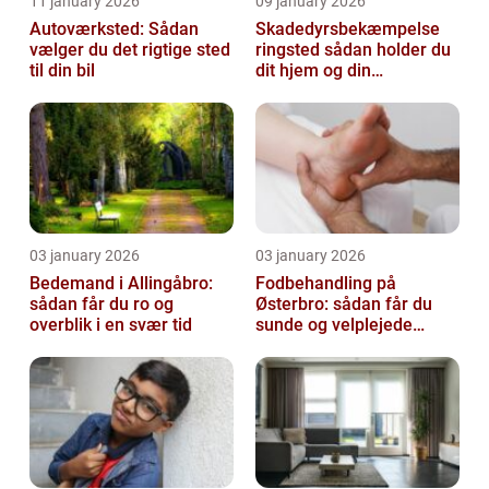
11 january 2026
09 january 2026
Autoværksted: Sådan
Skadedyrsbekæmpelse
vælger du det rigtige sted
ringsted sådan holder du
til din bil
dit hjem og din
virksomhed fri for ubudne
gæster
03 january 2026
03 january 2026
Bedemand i Allingåbro:
Fodbehandling på
sådan får du ro og
Østerbro: sådan får du
overblik i en svær tid
sunde og velplejede
fødder