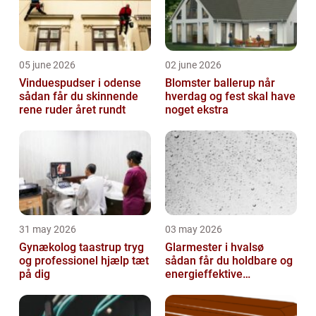
05 june 2026
02 june 2026
Vinduespudser i odense
Blomster ballerup når
sådan får du skinnende
hverdag og fest skal have
rene ruder året rundt
noget ekstra
31 may 2026
03 may 2026
Gynækolog taastrup tryg
Glarmester i hvalsø
og professionel hjælp tæt
sådan får du holdbare og
på dig
energieffektive
glasløsninger