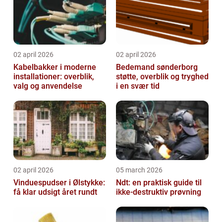
02 april 2026
02 april 2026
Kabelbakker i moderne
Bedemand sønderborg
installationer: overblik,
støtte, overblik og tryghed
valg og anvendelse
i en svær tid
02 april 2026
05 march 2026
Vinduespudser i Ølstykke:
Ndt: en praktisk guide til
få klar udsigt året rundt
ikke-destruktiv prøvning