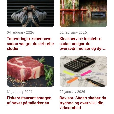
04 february 2026
02 february 2026
Tatoveringer københavn
Kloakservice holstebro
sådan vælger du det rette
sådan undgår du
studie
oversvømmelser og dyre
skader
31 january 2026
22 january 2026
Fiskerestaurant smagen
Revisor: Sådan skaber du
af havet på tallerkenen
tryghed og overblik i din
virksomhed