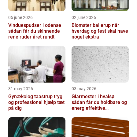
05 june 2026
02 june 2026
Vinduespudser i odense
Blomster ballerup når
sådan får du skinnende
hverdag og fest skal have
rene ruder året rundt
noget ekstra
31 may 2026
03 may 2026
Gynækolog taastrup tryg
Glarmester i hvalsø
og professionel hjælp tæt
sådan får du holdbare og
på dig
energieffektive
glasløsninger