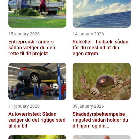
15 january 2026
14 january 2026
Entreprenør randers
Solceller i holbæk: sådan
sådan vælger du den
får du mest ud af din
rette til dit projekt
egen strøm
11 january 2026
09 january 2026
Autoværksted: Sådan
Skadedyrsbekæmpelse
vælger du det rigtige sted
ringsted sådan holder du
til din bil
dit hjem og din
virksomhed fri for ubudne
gæster