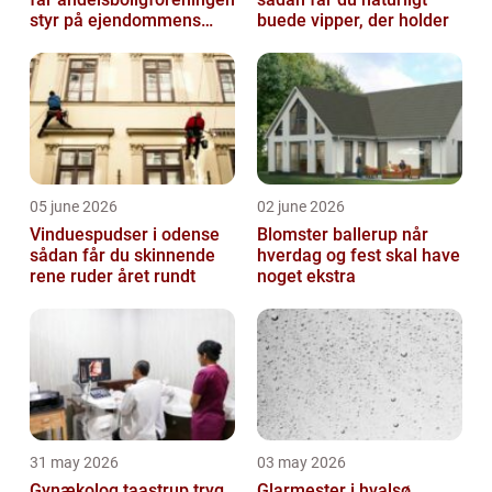
styr på ejendommens
buede vipper, der holder
værdi
05 june 2026
02 june 2026
Vinduespudser i odense
Blomster ballerup når
sådan får du skinnende
hverdag og fest skal have
rene ruder året rundt
noget ekstra
31 may 2026
03 may 2026
Gynækolog taastrup tryg
Glarmester i hvalsø