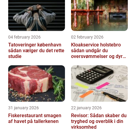
04 february 2026
02 february 2026
Tatoveringer københavn
Kloakservice holstebro
sådan vælger du det rette
sådan undgår du
studie
oversvømmelser og dyre
skader
31 january 2026
22 january 2026
Fiskerestaurant smagen
Revisor: Sådan skaber du
af havet på tallerkenen
tryghed og overblik i din
virksomhed