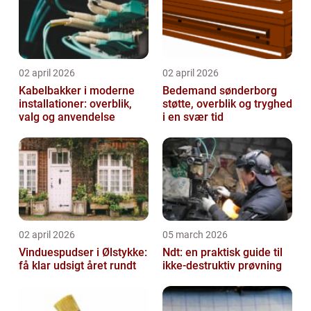
02 april 2026
02 april 2026
Kabelbakker i moderne
Bedemand sønderborg
installationer: overblik,
støtte, overblik og tryghed
valg og anvendelse
i en svær tid
02 april 2026
05 march 2026
Vinduespudser i Ølstykke:
Ndt: en praktisk guide til
få klar udsigt året rundt
ikke-destruktiv prøvning