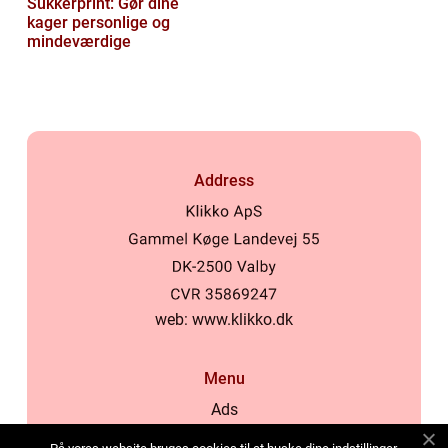
Sukkerprint: Gør dine
kager personlige og
mindeværdige
Address
web:
www.klikko.dk
Menu
Ads
About Us