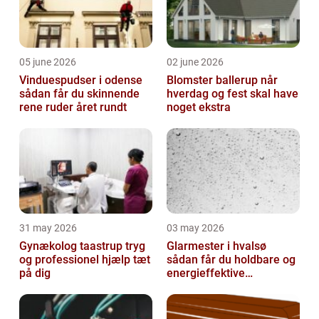
05 june 2026
02 june 2026
Vinduespudser i odense
Blomster ballerup når
sådan får du skinnende
hverdag og fest skal have
rene ruder året rundt
noget ekstra
31 may 2026
03 may 2026
Gynækolog taastrup tryg
Glarmester i hvalsø
og professionel hjælp tæt
sådan får du holdbare og
på dig
energieffektive
glasløsninger