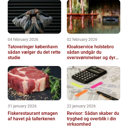
04 february 2026
02 february 2026
Tatoveringer københavn
Kloakservice holstebro
sådan vælger du det rette
sådan undgår du
studie
oversvømmelser og dyre
skader
31 january 2026
22 january 2026
Fiskerestaurant smagen
Revisor: Sådan skaber du
af havet på tallerkenen
tryghed og overblik i din
virksomhed