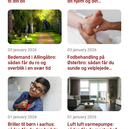
til din bil
dit hjem og din
virksomhed fri for ubudne
gæster
03 january 2026
03 january 2026
Bedemand i Allingåbro:
Fodbehandling på
sådan får du ro og
Østerbro: sådan får du
overblik i en svær tid
sunde og velplejede
fødder
01 january 2026
01 january 2026
Briller til børn i aarhus:
Luft luft varmepumpe: