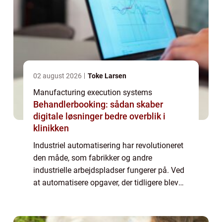
02 august 2026
Toke Larsen
Manufacturing execution systems
Behandlerbooking: sådan skaber
digitale løsninger bedre overblik i
klinikken
Industriel automatisering har revolutioneret
den måde, som fabrikker og andre
industrielle arbejdspladser fungerer på. Ved
at automatisere opgaver, der tidligere blev
udført manuelt, kan virksomheder øge
effektiviteten, reducere omkostningerne og
for...