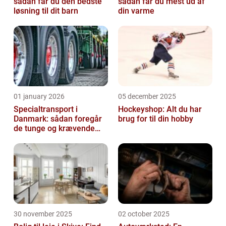
sådan får du den bedste
sådan får du mest ud af
løsning til dit barn
din varme
01 january 2026
05 december 2025
Specialtransport i
Hockeyshop: Alt du har
Danmark: sådan foregår
brug for til din hobby
de tunge og krævende
transporter
30 november 2025
02 october 2025