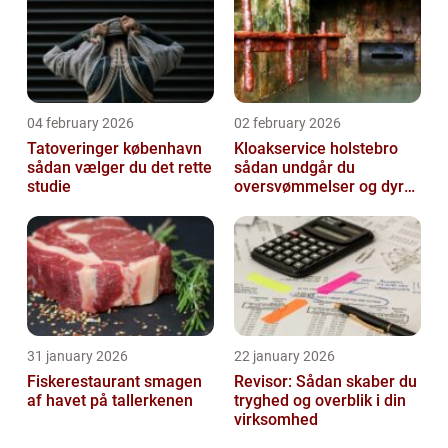
04 february 2026
02 february 2026
Tatoveringer københavn
Kloakservice holstebro
sådan vælger du det rette
sådan undgår du
studie
oversvømmelser og dyre
skader
31 january 2026
22 january 2026
Fiskerestaurant smagen
Revisor: Sådan skaber du
af havet på tallerkenen
tryghed og overblik i din
virksomhed