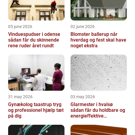
05 june 2026
02 june 2026
Vinduespudser i odense
Blomster ballerup når
sådan får du skinnende
hverdag og fest skal have
rene ruder året rundt
noget ekstra
31 may 2026
03 may 2026
Gynækolog taastrup tryg
Glarmester i hvalsø
og professionel hjælp tæt
sådan får du holdbare og
på dig
energieffektive
glasløsninger