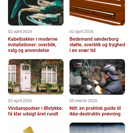
02 april 2026
02 april 2026
Kabelbakker i moderne
Bedemand sønderborg
installationer: overblik,
støtte, overblik og tryghed
valg og anvendelse
i en svær tid
02 april 2026
05 march 2026
Vinduespudser i Ølstykke:
Ndt: en praktisk guide til
få klar udsigt året rundt
ikke-destruktiv prøvning