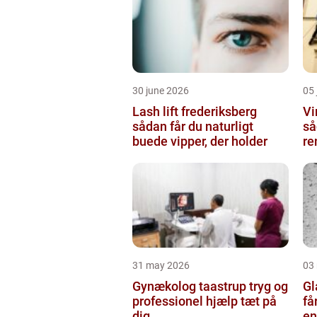
30 june 2026
05 
Lash lift frederiksberg
Vi
sådan får du naturligt
så
buede vipper, der holder
re
31 may 2026
03
Gynækolog taastrup tryg og
Gla
professionel hjælp tæt på
få
dig
en