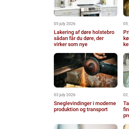
05 july 2026
05 
Lakering af døre holstebro
Pr
sådan får du døre, der
købe
virker som nye
ke
03 july 2026
02 
Sneglevindinger i moderne
Ta
produktion og transport
fi
pr