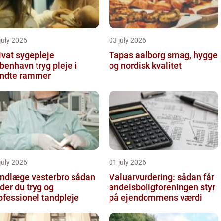
july 2026
03 july 2026
ivat sygepleje
Tapas aalborg smag, hygge
nhavn tryg pleje i
og nordisk kvalitet
ndte rammer
july 2026
01 july 2026
ndlæge vesterbro sådan
Valuarvurdering: sådan får
nder du tryg og
andelsboligforeningen styr
ofessionel tandpleje
på ejendommens værdi