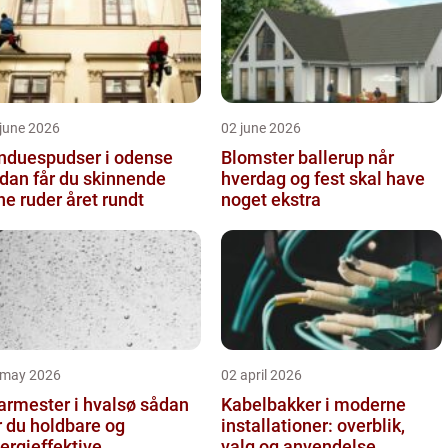
june 2026
02 june 2026
nduespudser i odense
Blomster ballerup når
dan får du skinnende
hverdag og fest skal have
ne ruder året rundt
noget ekstra
 may 2026
02 april 2026
rmester i hvalsø sådan
Kabelbakker i moderne
r du holdbare og
installationer: overblik,
ergieffektive
valg og anvendelse