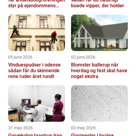
styr på ejendommens
buede vipper, der holder
værdi
05 june 2026
02 june 2026
Vinduespudser i odense
Blomster ballerup når
sådan får du skinnende
hverdag og fest skal have
rene ruder året rundt
noget ekstra
31 may 2026
03 may 2026
Gynækolog taastrup tryg
Glarmester i hvalsø