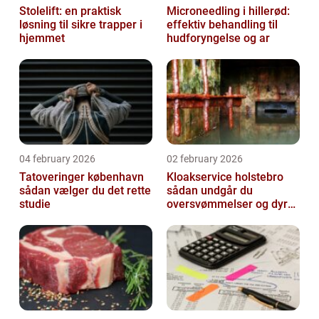
Stolelift: en praktisk
Microneedling i hillerød:
løsning til sikre trapper i
effektiv behandling til
hjemmet
hudforyngelse og ar
04 february 2026
02 february 2026
Tatoveringer københavn
Kloakservice holstebro
sådan vælger du det rette
sådan undgår du
studie
oversvømmelser og dyre
skader