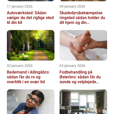
11 january 2026
09 january 2026
Autoværksted: Sådan
Skadedyrsbekæmpelse
vælger du det rigtige sted
ringsted sådan holder du
til din bil
dit hjem og din
virksomhed fri for ubudne
gæster
03 january 2026
03 january 2026
Bedemand i Allingåbro:
Fodbehandling på
sådan får du ro og
Østerbro: sådan får du
overblik i en svær tid
sunde og velplejede
fødder