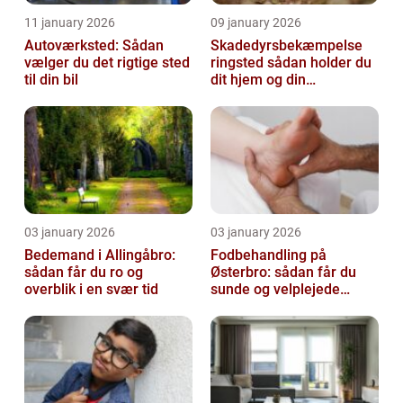
11 january 2026
09 january 2026
Autoværksted: Sådan
Skadedyrsbekæmpelse
vælger du det rigtige sted
ringsted sådan holder du
til din bil
dit hjem og din
virksomhed fri for ubudne
gæster
03 january 2026
03 january 2026
Bedemand i Allingåbro:
Fodbehandling på
sådan får du ro og
Østerbro: sådan får du
overblik i en svær tid
sunde og velplejede
fødder