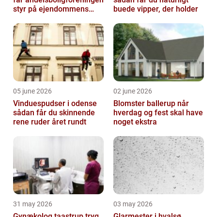
styr på ejendommens
buede vipper, der holder
værdi
05 june 2026
02 june 2026
Vinduespudser i odense
Blomster ballerup når
sådan får du skinnende
hverdag og fest skal have
rene ruder året rundt
noget ekstra
31 may 2026
03 may 2026
Gynækolog taastrup tryg
Glarmester i hvalsø