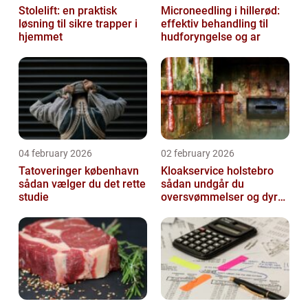
Stolelift: en praktisk
Microneedling i hillerød:
løsning til sikre trapper i
effektiv behandling til
hjemmet
hudforyngelse og ar
04 february 2026
02 february 2026
Tatoveringer københavn
Kloakservice holstebro
sådan vælger du det rette
sådan undgår du
studie
oversvømmelser og dyre
skader