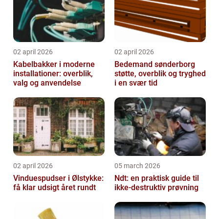
02 april 2026
02 april 2026
Kabelbakker i moderne
Bedemand sønderborg
installationer: overblik,
støtte, overblik og tryghed
valg og anvendelse
i en svær tid
02 april 2026
05 march 2026
Vinduespudser i Ølstykke:
Ndt: en praktisk guide til
få klar udsigt året rundt
ikke-destruktiv prøvning