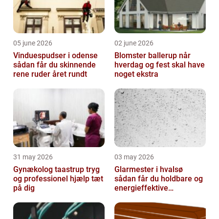
05 june 2026
02 june 2026
Vinduespudser i odense
Blomster ballerup når
sådan får du skinnende
hverdag og fest skal have
rene ruder året rundt
noget ekstra
31 may 2026
03 may 2026
Gynækolog taastrup tryg
Glarmester i hvalsø
og professionel hjælp tæt
sådan får du holdbare og
på dig
energieffektive
glasløsninger