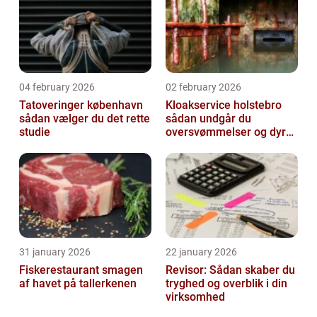
04 february 2026
02 february 2026
Tatoveringer københavn
Kloakservice holstebro
sådan vælger du det rette
sådan undgår du
studie
oversvømmelser og dyre
skader
31 january 2026
22 january 2026
Fiskerestaurant smagen
Revisor: Sådan skaber du
af havet på tallerkenen
tryghed og overblik i din
virksomhed