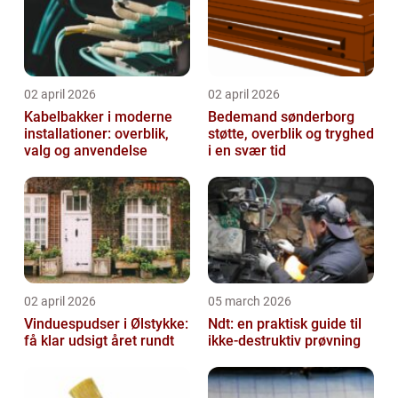
02 april 2026
02 april 2026
Kabelbakker i moderne
Bedemand sønderborg
installationer: overblik,
støtte, overblik og tryghed
valg og anvendelse
i en svær tid
02 april 2026
05 march 2026
Vinduespudser i Ølstykke:
Ndt: en praktisk guide til
få klar udsigt året rundt
ikke-destruktiv prøvning