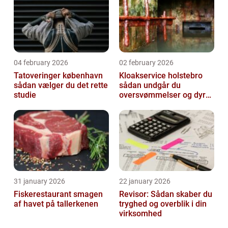
04 february 2026
02 february 2026
Tatoveringer københavn
Kloakservice holstebro
sådan vælger du det rette
sådan undgår du
studie
oversvømmelser og dyre
skader
31 january 2026
22 january 2026
Fiskerestaurant smagen
Revisor: Sådan skaber du
af havet på tallerkenen
tryghed og overblik i din
virksomhed