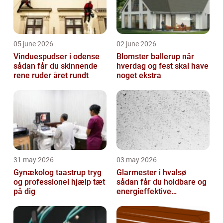
05 june 2026
02 june 2026
Vinduespudser i odense
Blomster ballerup når
sådan får du skinnende
hverdag og fest skal have
rene ruder året rundt
noget ekstra
31 may 2026
03 may 2026
Gynækolog taastrup tryg
Glarmester i hvalsø
og professionel hjælp tæt
sådan får du holdbare og
på dig
energieffektive
glasløsninger