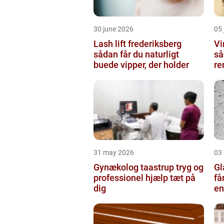
30 june 2026
05 
Lash lift frederiksberg
Vi
sådan får du naturligt
så
buede vipper, der holder
re
31 may 2026
03
Gynækolog taastrup tryg og
Gla
professionel hjælp tæt på
få
dig
en
gl