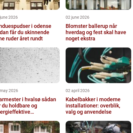
june 2026
02 june 2026
nduespudser i odense
Blomster ballerup når
dan får du skinnende
hverdag og fest skal have
ne ruder året rundt
noget ekstra
 may 2026
02 april 2026
rmester i hvalsø sådan
Kabelbakker i moderne
r du holdbare og
installationer: overblik,
ergieffektive
valg og anvendelse
asløsninger