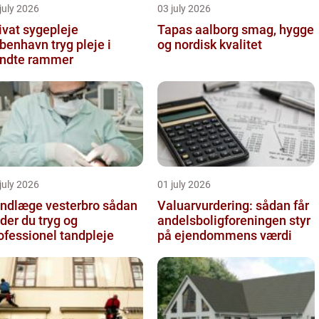
july 2026
03 july 2026
ivat sygepleje
Tapas aalborg smag, hygge
nhavn tryg pleje i
og nordisk kvalitet
ndte rammer
july 2026
01 july 2026
ndlæge vesterbro sådan
Valuarvurdering: sådan får
nder du tryg og
andelsboligforeningen styr
ofessionel tandpleje
på ejendommens værdi