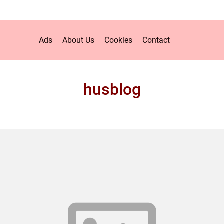
Ads
About Us
Cookies
Contact
husblog