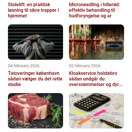
Stolelift: en praktisk
Microneedling i hillerød:
løsning til sikre trapper i
effektiv behandling til
hjemmet
hudforyngelse og ar
04 february 2026
02 february 2026
Tatoveringer københavn
Kloakservice holstebro
sådan vælger du det rette
sådan undgår du
studie
oversvømmelser og dyre
skader