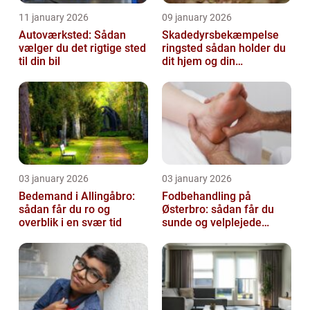
11 january 2026
09 january 2026
Autoværksted: Sådan
Skadedyrsbekæmpelse
vælger du det rigtige sted
ringsted sådan holder du
til din bil
dit hjem og din
virksomhed fri for ubudne
gæster
03 january 2026
03 january 2026
Bedemand i Allingåbro:
Fodbehandling på
sådan får du ro og
Østerbro: sådan får du
overblik i en svær tid
sunde og velplejede
fødder