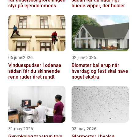
styr på ejendommens
buede vipper, der holder
værdi
05 june 2026
02 june 2026
Vinduespudser i odense
Blomster ballerup når
sådan får du skinnende
hverdag og fest skal have
rene ruder året rundt
noget ekstra
31 may 2026
03 may 2026
Gynækolog taastrup tryg
Glarmester i hvalsø