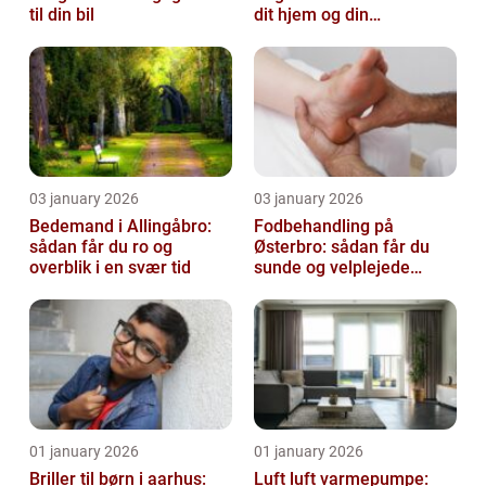
til din bil
dit hjem og din
virksomhed fri for ubudne
gæster
03 january 2026
03 january 2026
Bedemand i Allingåbro:
Fodbehandling på
sådan får du ro og
Østerbro: sådan får du
overblik i en svær tid
sunde og velplejede
fødder
01 january 2026
01 january 2026
Briller til børn i aarhus:
Luft luft varmepumpe: