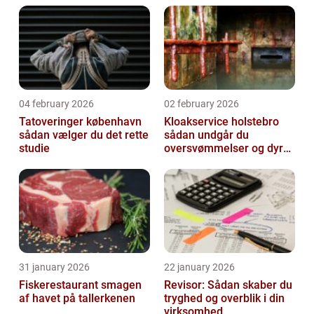
04 february 2026
02 february 2026
Tatoveringer københavn
Kloakservice holstebro
sådan vælger du det rette
sådan undgår du
studie
oversvømmelser og dyre
skader
31 january 2026
22 january 2026
Fiskerestaurant smagen
Revisor: Sådan skaber du
af havet på tallerkenen
tryghed og overblik i din
virksomhed