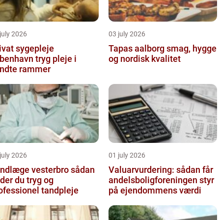
july 2026
03 july 2026
ivat sygepleje
Tapas aalborg smag, hygge
nhavn tryg pleje i
og nordisk kvalitet
ndte rammer
july 2026
01 july 2026
ndlæge vesterbro sådan
Valuarvurdering: sådan får
nder du tryg og
andelsboligforeningen styr
ofessionel tandpleje
på ejendommens værdi