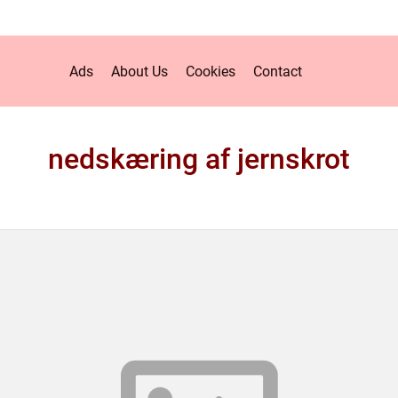
Ads
About Us
Cookies
Contact
nedskæring af jernskrot