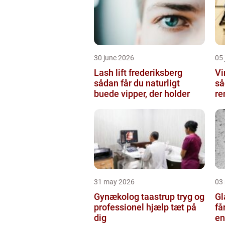
30 june 2026
05 
Lash lift frederiksberg
Vi
sådan får du naturligt
så
buede vipper, der holder
re
31 may 2026
03
Gynækolog taastrup tryg og
Gla
professionel hjælp tæt på
få
dig
en