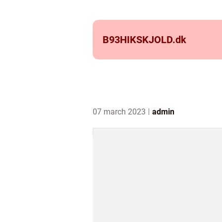
B93HIKSKJOLD.
dk
07 march 2023
admin