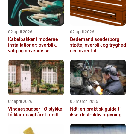
02 april 2026
02 april 2026
Kabelbakker i moderne
Bedemand sønderborg
installationer: overblik,
støtte, overblik og tryghed
valg og anvendelse
i en svær tid
02 april 2026
05 march 2026
Vinduespudser i Ølstykke:
Ndt: en praktisk guide til
få klar udsigt året rundt
ikke-destruktiv prøvning