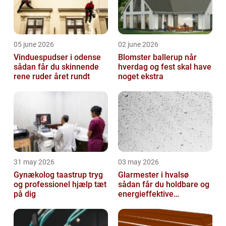
05 june 2026
02 june 2026
Vinduespudser i odense
Blomster ballerup når
sådan får du skinnende
hverdag og fest skal have
rene ruder året rundt
noget ekstra
31 may 2026
03 may 2026
Gynækolog taastrup tryg
Glarmester i hvalsø
og professionel hjælp tæt
sådan får du holdbare og
på dig
energieffektive
glasløsninger