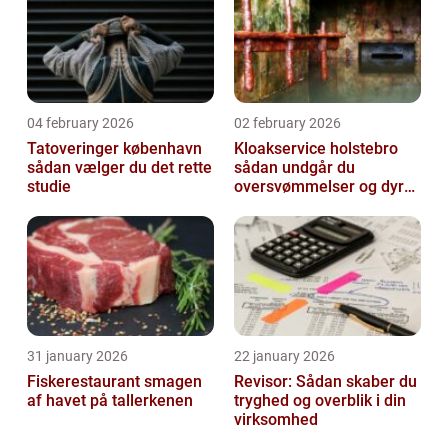
04 february 2026
02 february 2026
Tatoveringer københavn
Kloakservice holstebro
sådan vælger du det rette
sådan undgår du
studie
oversvømmelser og dyre
skader
31 january 2026
22 january 2026
Fiskerestaurant smagen
Revisor: Sådan skaber du
af havet på tallerkenen
tryghed og overblik i din
virksomhed