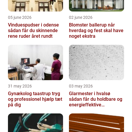
05 june 2026
02 june 2026
Vinduespudser i odense
Blomster ballerup når
sådan får du skinnende
hverdag og fest skal have
rene ruder året rundt
noget ekstra
31 may 2026
03 may 2026
Gynækolog taastrup tryg
Glarmester i hvalsø
og professionel hjælp tæt
sådan får du holdbare og
på dig
energieffektive
glasløsninger