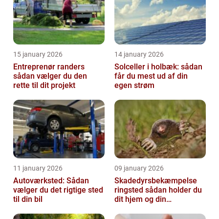
15 january 2026
14 january 2026
Entreprenør randers
Solceller i holbæk: sådan
sådan vælger du den
får du mest ud af din
rette til dit projekt
egen strøm
11 january 2026
09 january 2026
Autoværksted: Sådan
Skadedyrsbekæmpelse
vælger du det rigtige sted
ringsted sådan holder du
til din bil
dit hjem og din
virksomhed fri for ubudne
gæster