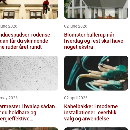
june 2026
02 june 2026
nduespudser i odense
Blomster ballerup når
dan får du skinnende
hverdag og fest skal have
ne ruder året rundt
noget ekstra
 may 2026
02 april 2026
rmester i hvalsø sådan
Kabelbakker i moderne
r du holdbare og
installationer: overblik,
ergieffektive
valg og anvendelse
asløsninger