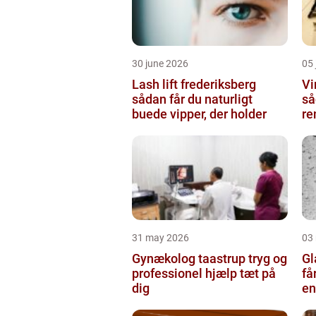
30 june 2026
05 
Lash lift frederiksberg
Vi
sådan får du naturligt
så
buede vipper, der holder
re
31 may 2026
03
Gynækolog taastrup tryg og
Gla
professionel hjælp tæt på
få
dig
en
gl