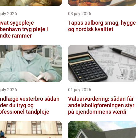
july 2026
03 july 2026
ivat sygepleje
Tapas aalborg smag, hygge
nhavn tryg pleje i
og nordisk kvalitet
ndte rammer
july 2026
01 july 2026
ndlæge vesterbro sådan
Valuarvurdering: sådan får
nder du tryg og
andelsboligforeningen styr
ofessionel tandpleje
på ejendommens værdi