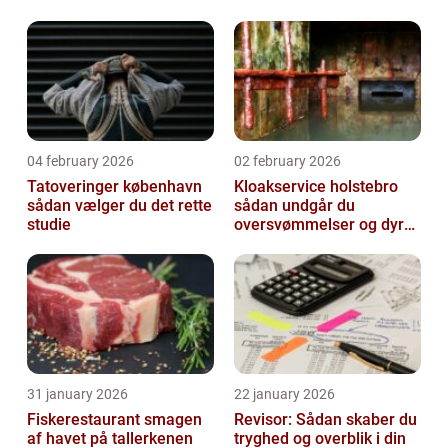
04 february 2026
02 february 2026
Tatoveringer københavn
Kloakservice holstebro
sådan vælger du det rette
sådan undgår du
studie
oversvømmelser og dyre
skader
31 january 2026
22 january 2026
Fiskerestaurant smagen
Revisor: Sådan skaber du
af havet på tallerkenen
tryghed og overblik i din