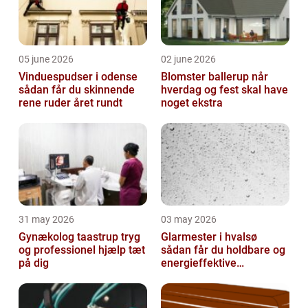
05 june 2026
02 june 2026
Vinduespudser i odense
Blomster ballerup når
sådan får du skinnende
hverdag og fest skal have
rene ruder året rundt
noget ekstra
31 may 2026
03 may 2026
Gynækolog taastrup tryg
Glarmester i hvalsø
og professionel hjælp tæt
sådan får du holdbare og
på dig
energieffektive
glasløsninger