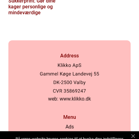
Sukkerprint: Gør dine
kager personlige og
mindeværdige
Address
web:
www.klikko.dk
Menu
Ads
About Us
På vores website bruges cookies til at huske dine indstillinger,