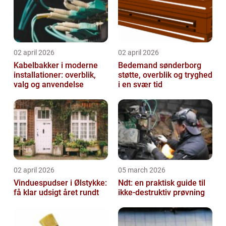
02 april 2026
02 april 2026
Kabelbakker i moderne
Bedemand sønderborg
installationer: overblik,
støtte, overblik og tryghed
valg og anvendelse
i en svær tid
02 april 2026
05 march 2026
Vinduespudser i Ølstykke:
Ndt: en praktisk guide til
få klar udsigt året rundt
ikke-destruktiv prøvning