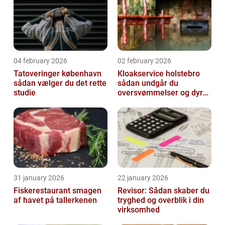
04 february 2026
02 february 2026
Tatoveringer københavn
Kloakservice holstebro
sådan vælger du det rette
sådan undgår du
studie
oversvømmelser og dyre
skader
31 january 2026
22 january 2026
Fiskerestaurant smagen
Revisor: Sådan skaber du
af havet på tallerkenen
tryghed og overblik i din
virksomhed