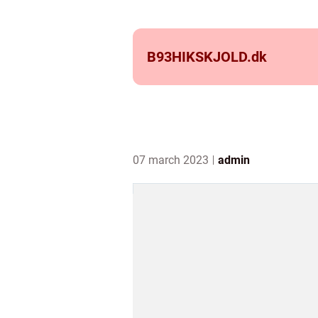
B93HIKSKJOLD.
dk
07 march 2023
admin