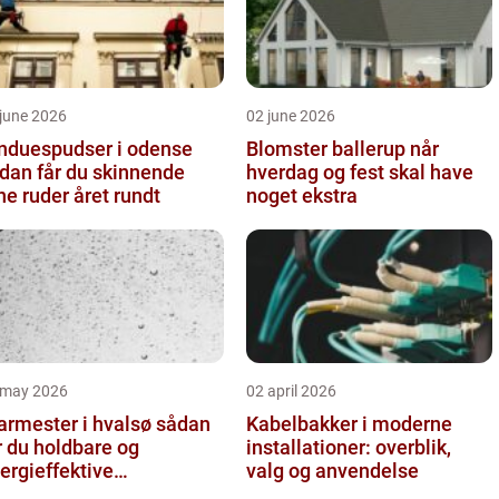
june 2026
02 june 2026
nduespudser i odense
Blomster ballerup når
dan får du skinnende
hverdag og fest skal have
ne ruder året rundt
noget ekstra
 may 2026
02 april 2026
rmester i hvalsø sådan
Kabelbakker i moderne
r du holdbare og
installationer: overblik,
ergieffektive
valg og anvendelse
asløsninger