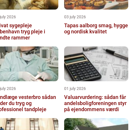
july 2026
03 july 2026
ivat sygepleje
Tapas aalborg smag, hygge
nhavn tryg pleje i
og nordisk kvalitet
ndte rammer
july 2026
01 july 2026
ndlæge vesterbro sådan
Valuarvurdering: sådan får
nder du tryg og
andelsboligforeningen styr
ofessionel tandpleje
på ejendommens værdi