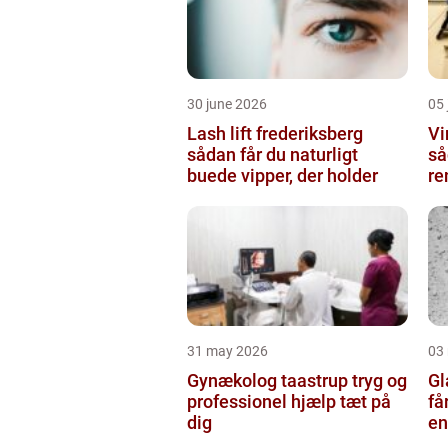
30 june 2026
05 
Lash lift frederiksberg
Vi
sådan får du naturligt
så
buede vipper, der holder
re
31 may 2026
03
Gynækolog taastrup tryg og
Gla
professionel hjælp tæt på
få
dig
en
gl