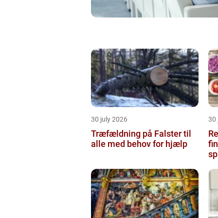
30 july 2026
30 
Træfældning på Falster til
Res
alle med behov for hjælp
fi
sp