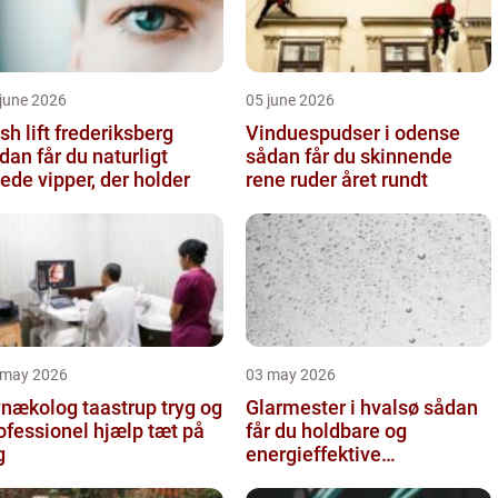
june 2026
05 june 2026
sh lift frederiksberg
Vinduespudser i odense
dan får du naturligt
sådan får du skinnende
ede vipper, der holder
rene ruder året rundt
 may 2026
03 may 2026
ækolog taastrup tryg og
Glarmester i hvalsø sådan
ofessionel hjælp tæt på
får du holdbare og
g
energieffektive
glasløsninger