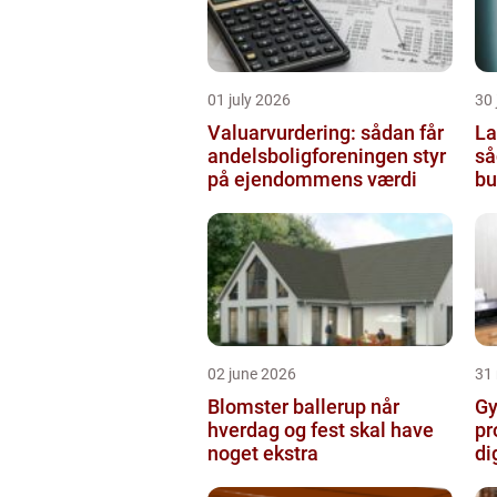
01 july 2026
30 
Valuarvurdering: sådan får
La
andelsboligforeningen styr
så
på ejendommens værdi
bu
02 june 2026
31
Blomster ballerup når
Gyn
hverdag og fest skal have
pr
noget ekstra
di