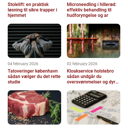
Stolelift: en praktisk
Microneedling i hillerød:
løsning til sikre trapper i
effektiv behandling til
hjemmet
hudforyngelse og ar
04 february 2026
02 february 2026
Tatoveringer københavn
Kloakservice holstebro
sådan vælger du det rette
sådan undgår du
studie
oversvømmelser og dyre
skader