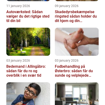
11 january 2026
09 january 2026
Autoværksted: Sådan
Skadedyrsbekæmpelse
vælger du det rigtige sted
ringsted sådan holder du
til din bil
dit hjem og din
virksomhed fri for ubudne
gæster
03 january 2026
03 january 2026
Bedemand i Allingåbro:
Fodbehandling på
sådan får du ro og
Østerbro: sådan får du
overblik i en svær tid
sunde og velplejede
fødder