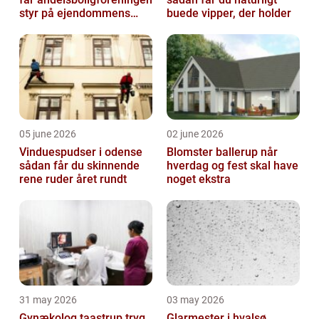
styr på ejendommens
buede vipper, der holder
værdi
05 june 2026
02 june 2026
Vinduespudser i odense
Blomster ballerup når
sådan får du skinnende
hverdag og fest skal have
rene ruder året rundt
noget ekstra
31 may 2026
03 may 2026
Gynækolog taastrup tryg
Glarmester i hvalsø