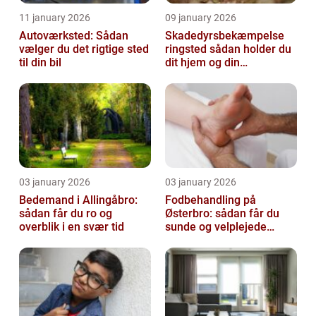
11 january 2026
09 january 2026
Autoværksted: Sådan
Skadedyrsbekæmpelse
vælger du det rigtige sted
ringsted sådan holder du
til din bil
dit hjem og din
virksomhed fri for ubudne
gæster
03 january 2026
03 january 2026
Bedemand i Allingåbro:
Fodbehandling på
sådan får du ro og
Østerbro: sådan får du
overblik i en svær tid
sunde og velplejede
fødder