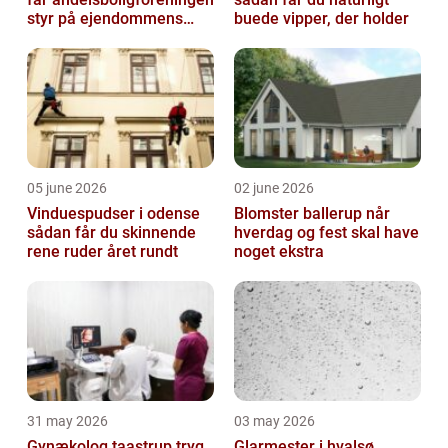
styr på ejendommens
buede vipper, der holder
værdi
05 june 2026
02 june 2026
Vinduespudser i odense
Blomster ballerup når
sådan får du skinnende
hverdag og fest skal have
rene ruder året rundt
noget ekstra
31 may 2026
03 may 2026
Gynækolog taastrup tryg
Glarmester i hvalsø