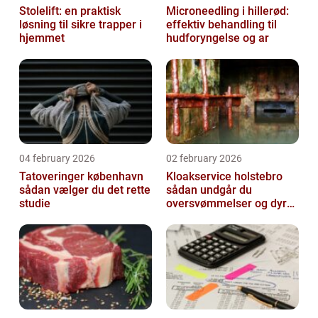
Stolelift: en praktisk
Microneedling i hillerød:
løsning til sikre trapper i
effektiv behandling til
hjemmet
hudforyngelse og ar
04 february 2026
02 february 2026
Tatoveringer københavn
Kloakservice holstebro
sådan vælger du det rette
sådan undgår du
studie
oversvømmelser og dyre
skader