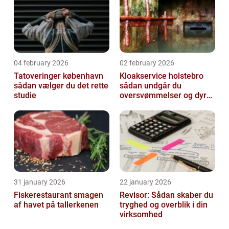
04 february 2026
02 february 2026
Tatoveringer københavn
Kloakservice holstebro
sådan vælger du det rette
sådan undgår du
studie
oversvømmelser og dyre
skader
31 january 2026
22 january 2026
Fiskerestaurant smagen
Revisor: Sådan skaber du
af havet på tallerkenen
tryghed og overblik i din
virksomhed