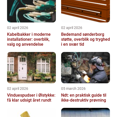
02 april 2026
02 april 2026
Kabelbakker i moderne
Bedemand sønderborg
installationer: overblik,
støtte, overblik og tryghed
valg og anvendelse
i en svær tid
02 april 2026
05 march 2026
Vinduespudser i Ølstykke:
Ndt: en praktisk guide til
få klar udsigt året rundt
ikke-destruktiv prøvning