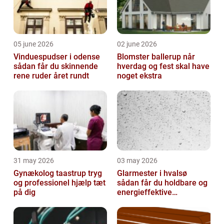
05 june 2026
02 june 2026
Vinduespudser i odense
Blomster ballerup når
sådan får du skinnende
hverdag og fest skal have
rene ruder året rundt
noget ekstra
31 may 2026
03 may 2026
Gynækolog taastrup tryg
Glarmester i hvalsø
og professionel hjælp tæt
sådan får du holdbare og
på dig
energieffektive
glasløsninger