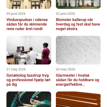
05 june 2026
02 june 2026
Vinduespudser i odense
Blomster ballerup når
sådan får du skinnende
hverdag og fest skal have
rene ruder året rundt
noget ekstra
31 may 2026
03 may 2026
Gynækolog taastrup tryg
Glarmester i hvalsø
og professionel hjælp tæt
sådan får du holdbare og
på dig
energieffektive
glasløsninger