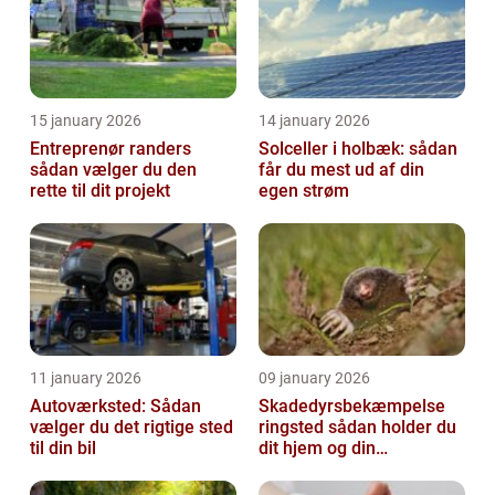
15 january 2026
14 january 2026
Entreprenør randers
Solceller i holbæk: sådan
sådan vælger du den
får du mest ud af din
rette til dit projekt
egen strøm
11 january 2026
09 january 2026
Autoværksted: Sådan
Skadedyrsbekæmpelse
vælger du det rigtige sted
ringsted sådan holder du
til din bil
dit hjem og din
virksomhed fri for ubudne
gæster