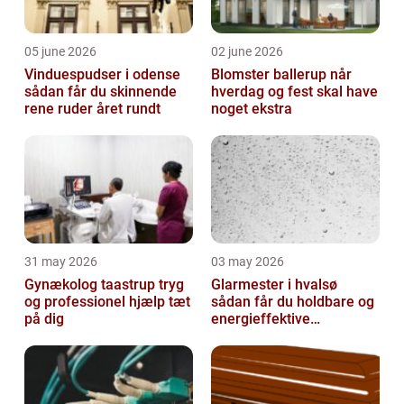
05 june 2026
02 june 2026
Vinduespudser i odense
Blomster ballerup når
sådan får du skinnende
hverdag og fest skal have
rene ruder året rundt
noget ekstra
31 may 2026
03 may 2026
Gynækolog taastrup tryg
Glarmester i hvalsø
og professionel hjælp tæt
sådan får du holdbare og
på dig
energieffektive
glasløsninger