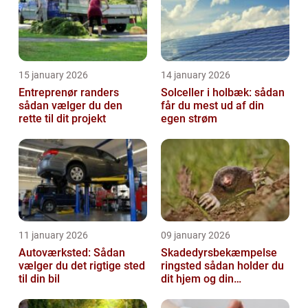
15 january 2026
14 january 2026
Entreprenør randers
Solceller i holbæk: sådan
sådan vælger du den
får du mest ud af din
rette til dit projekt
egen strøm
11 january 2026
09 january 2026
Autoværksted: Sådan
Skadedyrsbekæmpelse
vælger du det rigtige sted
ringsted sådan holder du
til din bil
dit hjem og din
virksomhed fri for ubudne
gæster