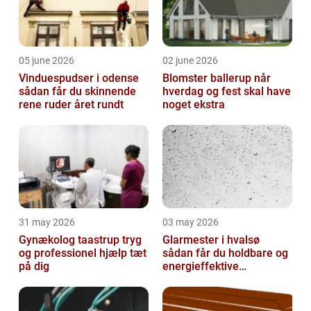
05 june 2026
02 june 2026
Vinduespudser i odense
Blomster ballerup når
sådan får du skinnende
hverdag og fest skal have
rene ruder året rundt
noget ekstra
31 may 2026
03 may 2026
Gynækolog taastrup tryg
Glarmester i hvalsø
og professionel hjælp tæt
sådan får du holdbare og
på dig
energieffektive
glasløsninger