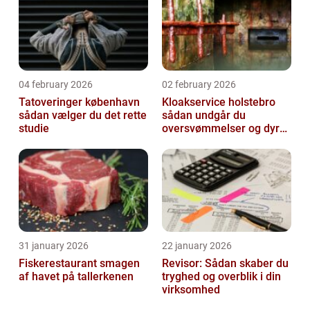
04 february 2026
02 february 2026
Tatoveringer københavn
Kloakservice holstebro
sådan vælger du det rette
sådan undgår du
studie
oversvømmelser og dyre
skader
31 january 2026
22 january 2026
Fiskerestaurant smagen
Revisor: Sådan skaber du
af havet på tallerkenen
tryghed og overblik i din
virksomhed