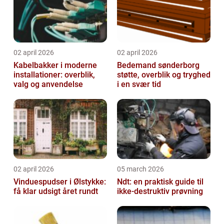
02 april 2026
02 april 2026
Kabelbakker i moderne
Bedemand sønderborg
installationer: overblik,
støtte, overblik og tryghed
valg og anvendelse
i en svær tid
02 april 2026
05 march 2026
Vinduespudser i Ølstykke:
Ndt: en praktisk guide til
få klar udsigt året rundt
ikke-destruktiv prøvning