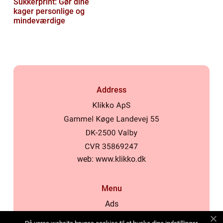
Sukkerprint: Gør dine
kager personlige og
mindeværdige
Address
web:
www.klikko.dk
Menu
Ads
About Us