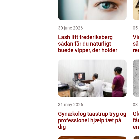
30 june 2026
05 
Lash lift frederiksberg
Vi
sådan får du naturligt
så
buede vipper, der holder
re
31 may 2026
03
Gynækolog taastrup tryg og
Gla
professionel hjælp tæt på
få
dig
en
gl