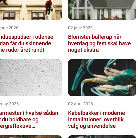
june 2026
02 june 2026
nduespudser i odense
Blomster ballerup når
dan får du skinnende
hverdag og fest skal have
ne ruder året rundt
noget ekstra
 may 2026
02 april 2026
rmester i hvalsø sådan
Kabelbakker i moderne
r du holdbare og
installationer: overblik,
ergieffektive
valg og anvendelse
asløsninger