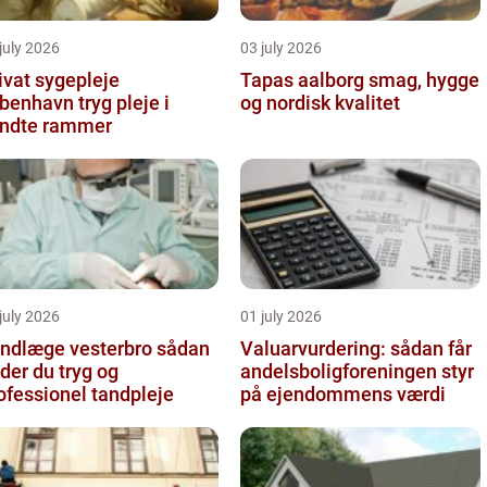
july 2026
03 july 2026
ivat sygepleje
Tapas aalborg smag, hygge
nhavn tryg pleje i
og nordisk kvalitet
ndte rammer
july 2026
01 july 2026
ndlæge vesterbro sådan
Valuarvurdering: sådan får
nder du tryg og
andelsboligforeningen styr
ofessionel tandpleje
på ejendommens værdi