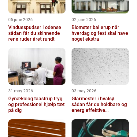
05 june 2026
02 june 2026
Vinduespudser i odense
Blomster ballerup når
sådan får du skinnende
hverdag og fest skal have
rene ruder året rundt
noget ekstra
31 may 2026
03 may 2026
Gynækolog taastrup tryg
Glarmester i hvalsø
og professionel hjælp tæt
sådan får du holdbare og
på dig
energieffektive
glasløsninger