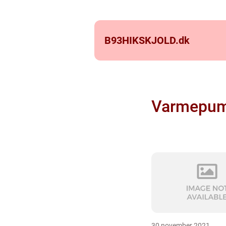
B93HIKSKJOLD.
dk
Varmepu
30 november 2021