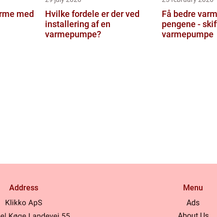
varme med
Hvilke fordele er der ved
Få bedre varm
installering af en
pengene - skift
varmepumpe?
varmepumpe
Address
Menu
Ads
About Us