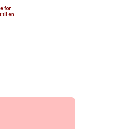
e for
 til en