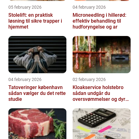
05 february 2026
04 february 2026
Stolelift: en praktisk
Microneedling i hillerød:
løsning til sikre trapper i
effektiv behandling til
hjemmet
hudforyngelse og ar
04 february 2026
02 february 2026
Tatoveringer københavn
Kloakservice holstebro
sådan vælger du det rette
sådan undgår du
studie
oversvømmelser og dyre
skader