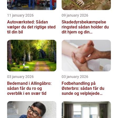
11 january 2026
09 january 2026
Autoværksted: Sådan
Skadedyrsbekæmpelse
vælger du det rigtige sted
ringsted sådan holder du
til din bil
dit hjem og din
virksomhed fri for ubudne
gæster
03 january 2026
03 january 2026
Bedemand i Allingåbro:
Fodbehandling på
sådan får du ro og
Østerbro: sådan får du
overblik i en svær tid
sunde og velplejede
fødder