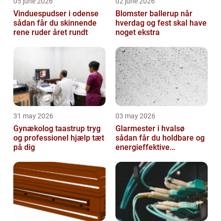
05 june 2026
02 june 2026
Vinduespudser i odense
Blomster ballerup når
sådan får du skinnende
hverdag og fest skal have
rene ruder året rundt
noget ekstra
31 may 2026
03 may 2026
Gynækolog taastrup tryg
Glarmester i hvalsø
og professionel hjælp tæt
sådan får du holdbare og
på dig
energieffektive
glasløsninger