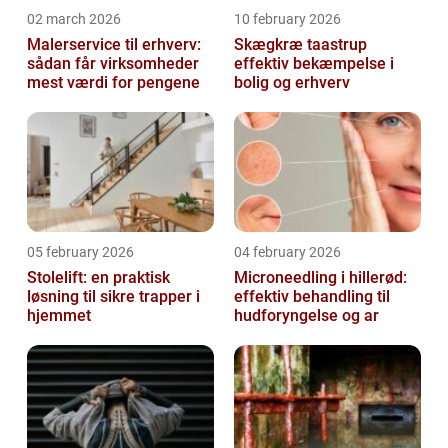
02 march 2026
10 february 2026
Malerservice til erhverv:
Skægkræ taastrup
sådan får virksomheder
effektiv bekæmpelse i
mest værdi for pengene
bolig og erhverv
05 february 2026
04 february 2026
Stolelift: en praktisk
Microneedling i hillerød:
løsning til sikre trapper i
effektiv behandling til
hjemmet
hudforyngelse og ar