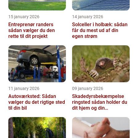
15 january 2026
14 january 2026
Entreprenør randers
Solceller i holbæk: sådan
sådan vælger du den
får du mest ud af din
rette til dit projekt
egen strøm
11 january 2026
09 january 2026
Autoværksted: Sådan
Skadedyrsbekæmpelse
vælger du det rigtige sted
ringsted sådan holder du
til din bil
dit hjem og din
virksomhed fri for ubudne
gæster