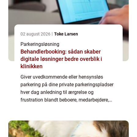
02 august 2026
Toke Larsen
Parkeringsløsning
Behandlerbooking: sådan skaber
digitale løsninger bedre overblik i
klinikken
Giver uvedkommende eller hensynsløs
parkering på dine private parkeringspladser
hver dag anledning til ærgrelse og
frustration blandt beboere, medarbejdere,
kunder og andre, som burde have førsteret til
disse? Så bør du kontakte et professionelt
park...