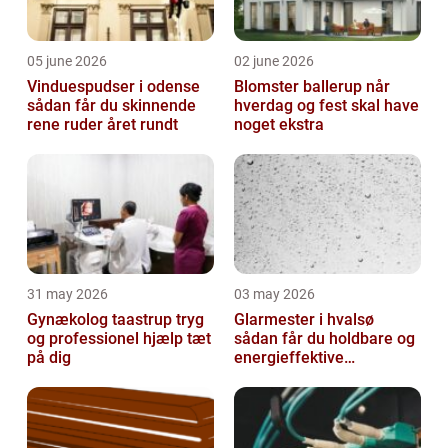
05 june 2026
02 june 2026
Vinduespudser i odense
Blomster ballerup når
sådan får du skinnende
hverdag og fest skal have
rene ruder året rundt
noget ekstra
31 may 2026
03 may 2026
Gynækolog taastrup tryg
Glarmester i hvalsø
og professionel hjælp tæt
sådan får du holdbare og
på dig
energieffektive
glasløsninger