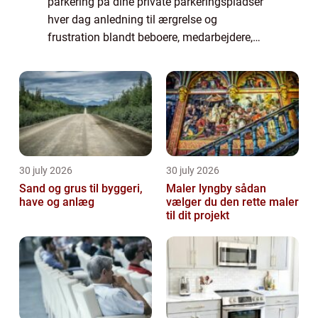
parkering på dine private parkeringspladser
hver dag anledning til ærgrelse og
frustration blandt beboere, medarbejdere,
kunder og andre, som burde have førsteret til
disse? Så bør du kontakte et professionelt
park...
30 july 2026
30 july 2026
Sand og grus til byggeri,
Maler lyngby sådan
have og anlæg
vælger du den rette maler
til dit projekt