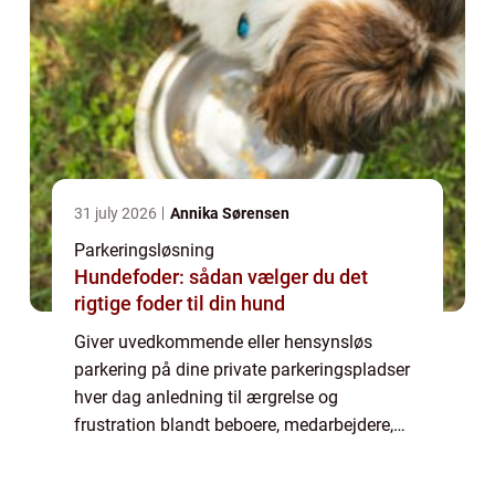
31 july 2026
Annika Sørensen
Parkeringsløsning
Hundefoder: sådan vælger du det
rigtige foder til din hund
Giver uvedkommende eller hensynsløs
parkering på dine private parkeringspladser
hver dag anledning til ærgrelse og
frustration blandt beboere, medarbejdere,
kunder og andre, som burde have førsteret til
disse? Så bør du kontakte et professionelt