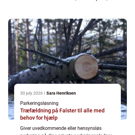
kunder og andre, som burde have førsteret til
disse? Så bør du kontakte et professionelt
park...
30 july 2026
Sara Henriksen
Parkeringsløsning
Træfældning på Falster til alle med
behov for hjælp
Giver uvedkommende eller hensynsløs