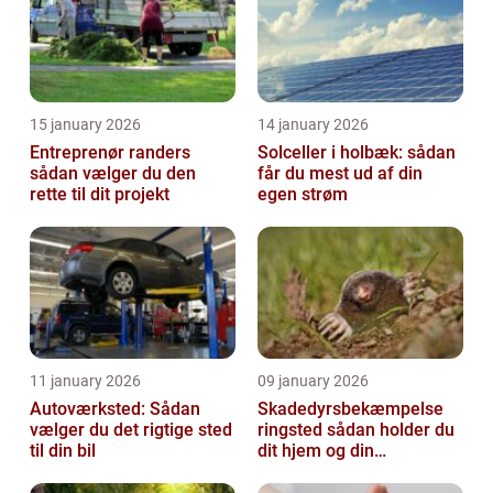
15 january 2026
14 january 2026
Entreprenør randers
Solceller i holbæk: sådan
sådan vælger du den
får du mest ud af din
rette til dit projekt
egen strøm
11 january 2026
09 january 2026
Autoværksted: Sådan
Skadedyrsbekæmpelse
vælger du det rigtige sted
ringsted sådan holder du
til din bil
dit hjem og din
virksomhed fri for ubudne
gæster